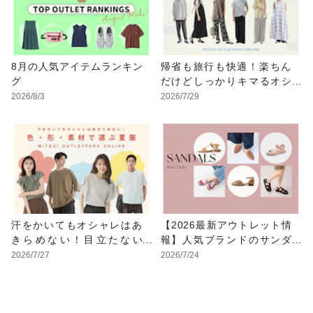
8月の人気アイテムランキン
帰省も旅行も快適！楽ちん
グ
だけどしっかりキマるオシ
ャレウェア特集
2026/8/3
2026/7/29
汗をかいてもオシャレはあ
【2026最新アウトレット情
きらめない！目立たない
報】人気ブランドのサンダ
色・形・素材の服をアウト
ルが最大70%OFF！おすす
2026/7/27
2026/7/24
レットで
めサンダル特集