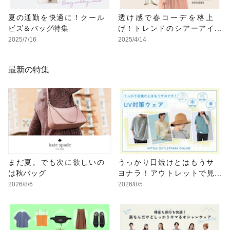
夏の通勤を快適に！クール
透け感で春コーデを格上
ビズ＆バッグ特集
げ！トレンドのシアーアイ
テムはお得にGET♪
2025/7/16
2025/4/14
最新の特集
まだ夏。でも次に欲しいの
うっかり日焼けとはもうサ
は秋バッグ
ヨナラ！アウトレットで見
つけるUV対策ウェア
2026/8/6
2026/8/5