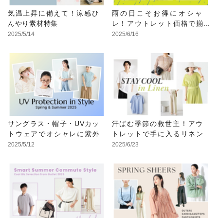
気温上昇に備えて！涼感ひ
雨の日こそお得にオシャ
んやり素材特集
レ！アウトレット価格で揃
えるレイングッズ
2025/5/14
2025/6/16
サングラス・帽子・UVカッ
汗ばむ季節の救世主！アウ
トウェアでオシャレに紫外
トレットで手に入るリネン
線対策
アイテム
2025/5/12
2025/6/23