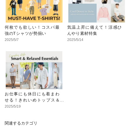
何枚でも欲しい！コスパ最
気温上昇に備えて！涼感ひ
強のTシャツが勢揃い
んやり素材特集
2025/5/7
2025/5/14
お仕事にも休日にも着まわ
せる！きれいめトップス＆
ボトムス
2025/5/19
関連するカテゴリ