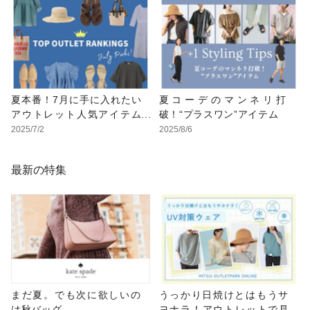
夏本番！7月に手に入れたい
夏コーデのマンネリ打
アウトレット人気アイテム
破！“プラスワン”アイテム
ランキング
2025/7/2
2025/8/6
最新の特集
まだ夏。でも次に欲しいの
うっかり日焼けとはもうサ
は秋バッグ
ヨナラ！アウトレットで見