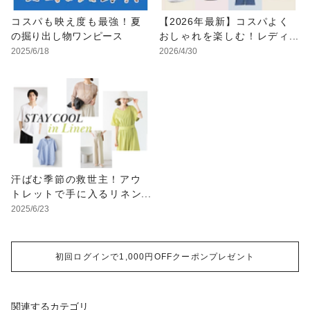
コスパも映え度も最強！夏
【2026年最新】コスパよく
の掘り出し物ワンピース
おしゃれを楽しむ！レディ
ースアウトレットおすすめ
2025/6/18
2026/4/30
ブランド特集
汗ばむ季節の救世主！アウ
トレットで手に入るリネン
アイテム
2025/6/23
初回ログインで1,000円OFFクーポンプレゼント
関連するカテゴリ