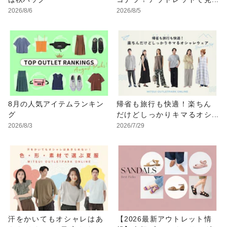
つけるUV対策ウェア
2026/8/6
2026/8/5
8月の人気アイテムランキン
帰省も旅行も快適！楽ちん
グ
だけどしっかりキマるオシ
ャレウェア特集
2026/8/3
2026/7/29
汗をかいてもオシャレはあ
【2026最新アウトレット情