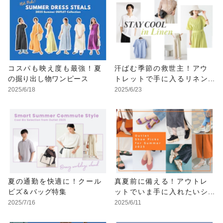
コスパも映え度も最強！夏
汗ばむ季節の救世主！アウ
の掘り出し物ワンピース
トレットで手に入るリネン
アイテム
2025/6/18
2025/6/23
夏の通勤を快適に！クール
真夏前に備える！アウトレ
ビズ＆バッグ特集
ットでいま手に入れたいシ
ューズ特集
2025/7/16
2025/6/11