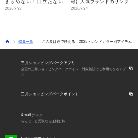
きらめない！目立たない
報】人気ブランドのサンダ
色・形・素材の服をアウト
ルが最大70%OFF！おすす
2026/7/27
2026/7/24
レットで
めサンダル特集
特集一覧
この夏は色で映える！2025トレンドカラー別アイテム
三井ショッピングパークアプリ
全国の三井ショッピングパークポイント対象施設でご利用できるアプ
リ
三井ショッピングパークポイント
&mallデスク
ららぽーと受取なら送料無料