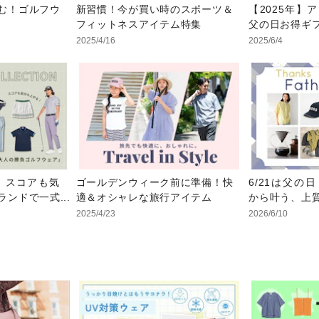
む！ゴルフウ
新習慣！今が買い時のスポーツ＆
【2025年】
フィットネスアイテム特集
父の日お得ギ
2025/4/16
2025/6/4
夏】スコアも気
ゴールデンウィーク前に準備！快
6/21は父の
ランドで一式
適＆オシャレな旅行アイテム
から叶う、上
負ゴルフウェ
2025/4/23
2026/6/10