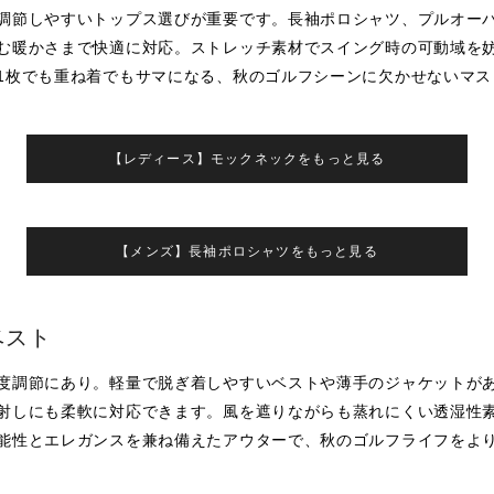
調節しやすいトップス選びが重要です。長袖ポロシャツ、プルオー
む暖かさまで快適に対応。ストレッチ素材でスイング時の可動域を
1枚でも重ね着でもサマになる、秋のゴルフシーンに欠かせないマス
【レディース】モックネックをもっと見る
【メンズ】長袖ポロシャツをもっと見る
ベスト
度調節にあり。軽量で脱ぎ着しやすいベストや薄手のジャケットが
射しにも柔軟に対応できます。風を遮りながらも蒸れにくい透湿性
能性とエレガンスを兼ね備えたアウターで、秋のゴルフライフをよ