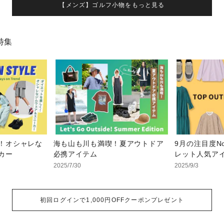
【メンズ】ゴルフ小物をもっと見る
特集
！オシャレな
海も山も川も満喫！夏アウトドア
9月の注目度N
カー
必携アイテム
レット人気ア
2025/7/30
2025/9/3
初回ログインで1,000円OFFクーポンプレゼント