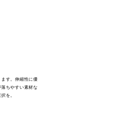
ります。伸縮性に優
が落ちやすい素材な
選択を。