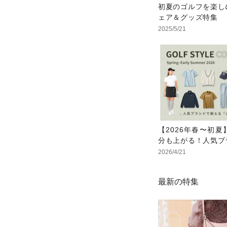
初夏のゴルフを楽し
ェア＆グッズ特集
2025/5/21
【2026年春〜初
分も上がる！人気ブ
揃える「大人の勝
2026/4/21
ア」
最新の特集