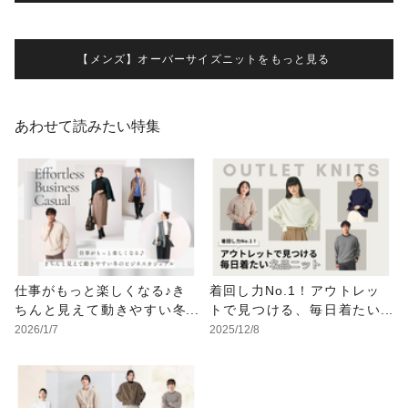
【メンズ】オーバーサイズニットをもっと見る
あわせて読みたい特集
仕事がもっと楽しくなる♪き
着回し力No.1！アウトレッ
ちんと見えて動きやすい冬
トで見つける、毎日着たい
のビジネスカジュアル
名品ニット
2026/1/7
2025/12/8