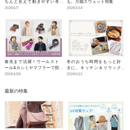
ちんと見えて動きやすい冬
も。万能スウェット特集
のビジネスカジュアル
2026/1/7
2026/1/14
春先まで活躍！ウールスト
冬のおうち時間をもっと好
ール&カシミヤマフラーで防
きに。キッチン＆リラック
寒対策
スアイテム特集
2026/1/28
2026/1/21
最新の特集