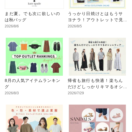
まだ夏。でも次に欲しいの
うっかり日焼けとはもうサ
は秋バッグ
ヨナラ！アウトレットで見
つけるUV対策ウェア
2026/8/6
2026/8/5
8月の人気アイテムランキン
帰省も旅行も快適！楽ちん
グ
だけどしっかりキマるオシ
ャレウェア特集
2026/8/3
2026/7/29