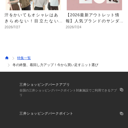
汗をかいてもオシャレはあ
【2026最新アウトレット情
きらめない！目立たない
報】人気ブランドのサンダ
色・形・素材の服をアウト
ルが最大70%OFF！おすす
2026/7/27
2026/7/24
レットで
めサンダル特集
特集一覧
冬の終盤、着回し力アップ！今から買い足すニット選び
三井ショッピングパークアプリ
全国の三井ショッピングパークポイント対象施設でご利用できるアプ
リ
三井ショッピングパークポイント