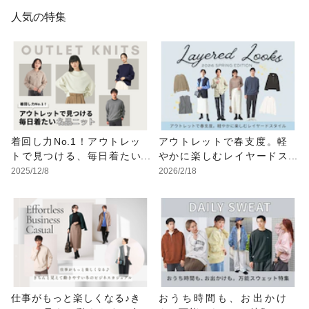
人気の特集
着回し力No.1！アウトレッ
アウトレットで春支度。軽
トで見つける、毎日着たい
やかに楽しむレイヤードス
名品ニット
タイル
2025/12/8
2026/2/18
仕事がもっと楽しくなる♪き
おうち時間も、お出かけ