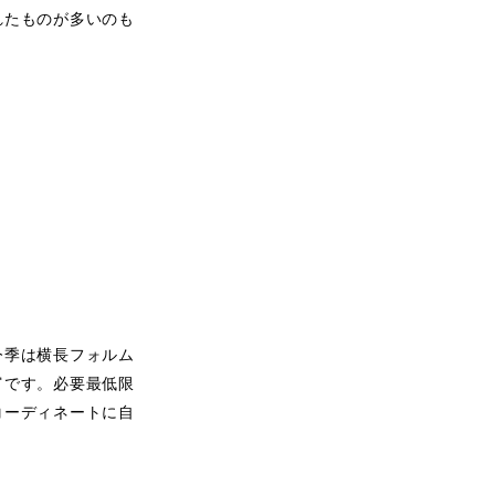
れたものが多いのも
今季は横長フォルム
富です。必要最低限
コーディネートに自