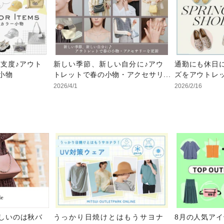
支度♪アウト
新しい季節、新しい自分に♪アウ
通勤にも休日
小物
トレットで春の小物・アクセサリ
ズをアウトレッ
ーを更新
2026/4/1
2026/2/16
しいのは秋バ
うっかり日焼けとはもうサヨナ
8月の人気ア