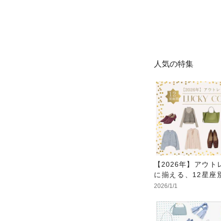
人気の特集
【2026年】アウ
に揃える、12星座
ラー
2026/1/1