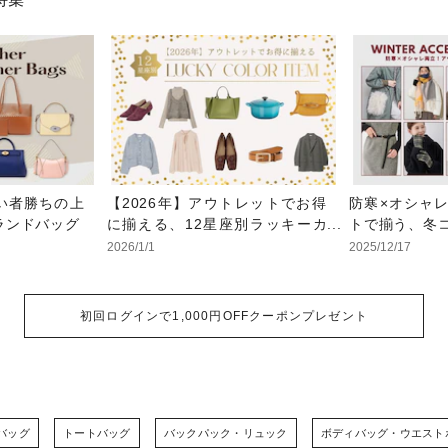
い者勝ちの上
【2026年】アウトレットでお得
防寒×オシャ
ランドバッグ
に揃える、12星座別ラッキーカ
トで揃う、冬
ラー
2026/1/1
2025/12/17
初回ログインで1,000円OFFクーポンプレゼント
バッグ
トートバッグ
バックパック・リュック
ボディバッグ・ウエスト