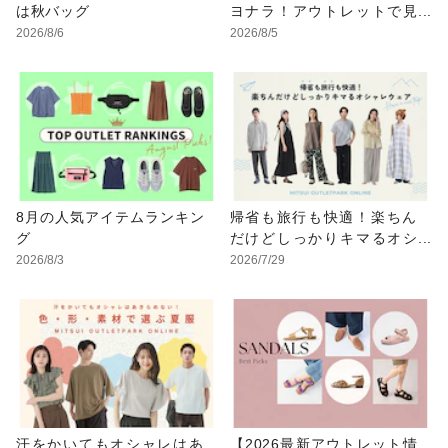
は秋バッグ
ヨナラ！アウトレットで見
つけるUV対策ウェア
2026/8/6
2026/8/5
8月の人気アイテムランキン
帰省も旅行も快適！楽ちん
グ
だけどしっかりキマるオシ
ャレウェア特集
2026/8/3
2026/7/29
汗をかいてもオシャレはあ
【2026最新アウトレット情