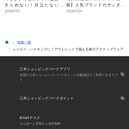
きらめない！目立たない
報】人気ブランドのサンダ
色・形・素材の服をアウト
ルが最大70%OFF！おすす
2026/7/27
2026/7/24
レットで
めサンダル特集
特集一覧
レジャー・ハイキングに！アウトレットで揃える春のアクティブウェア
三井ショッピングパークアプリ
全国の三井ショッピングパークポイント対象施設でご利用できるアプ
リ
三井ショッピングパークポイント
&mallデスク
ららぽーと受取なら送料無料