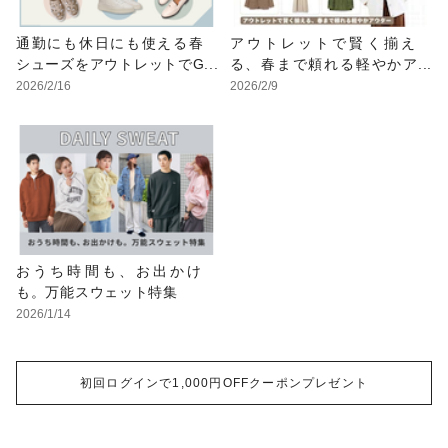
通勤にも休日にも使える春
アウトレットで賢く揃え
シューズをアウトレットでG
る、春まで頼れる軽やかア
ET！
ウター
2026/2/16
2026/2/9
おうち時間も、お出かけ
も。万能スウェット特集
2026/1/14
初回ログインで1,000円OFFクーポンプレゼント