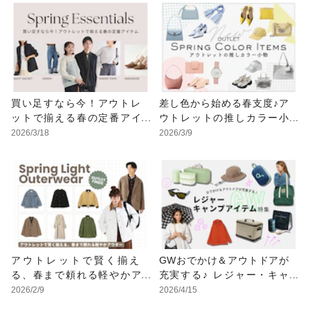
買い足すなら今！アウトレ
差し色から始める春支度♪ア
ットで揃える春の定番アイ
ウトレットの推しカラー小
テム
物
2026/3/18
2026/3/9
アウトレットで賢く揃え
GWおでかけ＆アウトドアが
る、春まで頼れる軽やかア
充実する♪ レジャー・キャ
ウター
ンプアイテム特集
2026/2/9
2026/4/15