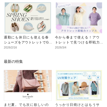
通勤にも休日にも使える春
今から春まで使える！アウ
シューズをアウトレットでG
トレットで見つける即戦力
ET！
トップス
2026/2/16
2026/3/4
最新の特集
まだ夏。でも次に欲しいの
うっかり日焼けとはもうサ