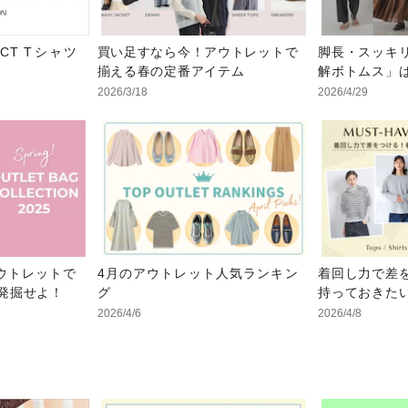
LECT Tシャツ
買い足すなら今！アウトレットで
脚長・スッキ
揃える春の定番アイテム
解ボトムス」
2026/3/18
2026/4/29
ウトレットで
4月のアウトレット人気ランキン
着回し力で差
発掘せよ！
グ
持っておきたい
2026/4/6
2026/4/8