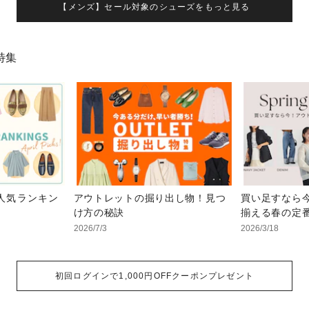
【メンズ】セール対象のシューズをもっと見る
特集
人気ランキン
アウトレットの掘り出し物！見つ
買い足すなら
け方の秘訣
揃える春の定
2026/7/3
2026/3/18
初回ログインで1,000円OFFクーポンプレゼント