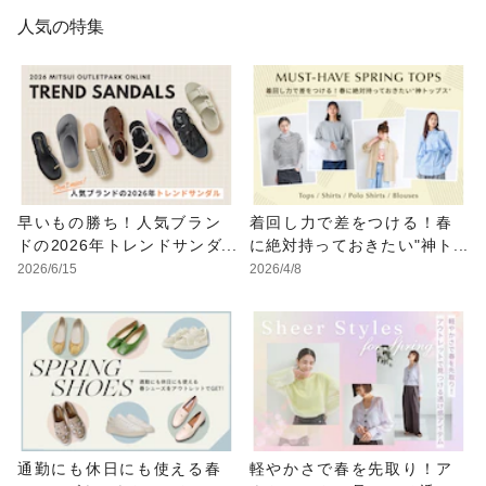
人気の特集
早いもの勝ち！人気ブラン
着回し力で差をつける！春
ドの2026年トレンドサンダ
に絶対持っておきたい"神ト
ルをアウトレットで
ップス"
2026/6/15
2026/4/8
通勤にも休日にも使える春
軽やかさで春を先取り！ア