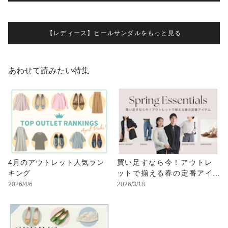
【レディース】ヒールサンダルをもっと見る
あわせて読みたい特集
4月のアウトレット人気ラン
買い足すなら今！アウトレ
キング
ットで揃える春の定番アイ
テム
2026/4/6
2026/3/18