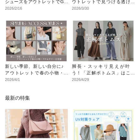
シューズをアウトレットでG
ウトレットで見つける透け
ET！
感アイテム
2026/2/16
2026/3/30
新しい季節、新しい自分に♪
脚長・スッキリ見えが叶
アウトレットで春の小物・
う！「正解ボトムス」はこ
アクセサリーを更新
ちら
2026/4/1
2026/4/29
最新の特集