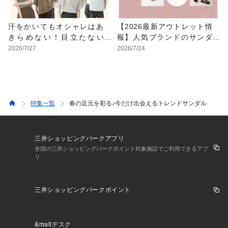
汗をかいてもオシャレはあ
【2026最新アウトレット情
きらめない！目立たない
報】人気ブランドのサンダ
色・形・素材の服をアウト
ルが最大70%OFF！おすす
2026/7/27
2026/7/24
レットで
めサンダル特集
特集一覧
春の足元を彩る♪今だけ出会えるトレンドサンダル
三井ショッピングパークアプリ
全国の三井ショッピングパークポイント対象施設でご利用できるアプ
リ
三井ショッピングパークポイント
&mallデスク