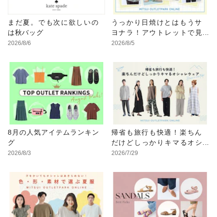
まだ夏。でも次に欲しいの
うっかり日焼けとはもうサ
は秋バッグ
ヨナラ！アウトレットで見
つけるUV対策ウェア
2026/8/6
2026/8/5
8月の人気アイテムランキン
帰省も旅行も快適！楽ちん
グ
だけどしっかりキマるオシ
ャレウェア特集
2026/8/3
2026/7/29