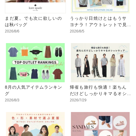
まだ夏。でも次に欲しいの
うっかり日焼けとはもうサ
は秋バッグ
ヨナラ！アウトレットで見
つけるUV対策ウェア
2026/8/6
2026/8/5
8月の人気アイテムランキン
帰省も旅行も快適！楽ちん
グ
だけどしっかりキマるオシ
ャレウェア特集
2026/8/3
2026/7/29