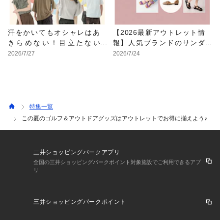
汗をかいてもオシャレはあ
【2026最新アウトレット情
きらめない！目立たない
報】人気ブランドのサンダ
色・形・素材の服をアウト
ルが最大70%OFF！おすす
2026/7/27
2026/7/24
レットで
めサンダル特集
特集一覧
この夏のゴルフ＆アウトドアグッズはアウトレットでお得に揃えよう♪
三井ショッピングパークアプリ
全国の三井ショッピングパークポイント対象施設でご利用できるアプ
リ
三井ショッピングパークポイント