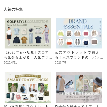
人気の特集
【2026年春〜初夏】スコア
公式アウトレットで買え
も気分も上がる！人気ブラ
る！人気ブランドの「バッ
ンドで一式揃える「大人の
グ・財布・スニーカー」お
2026/4/21
2026/7/7
勝負ゴルフウェア」
出かけ名品特集
賢い旅支度はアウトレット
帽子から日傘まで！アウト