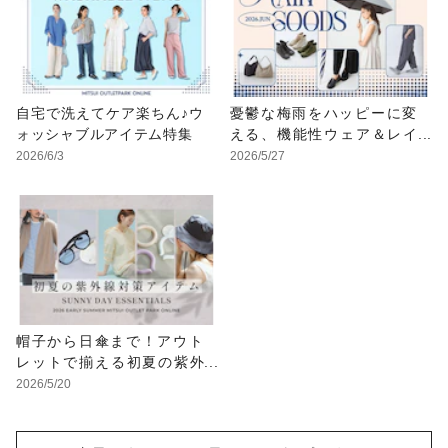
自宅で洗えてケア楽ちん♪ウ
憂鬱な梅雨をハッピーに変
ォッシャブルアイテム特集
える、機能性ウェア＆レイ
ングッズ
2026/6/3
2026/5/27
帽子から日傘まで！アウト
レットで揃える初夏の紫外
線対策アイテム
2026/5/20