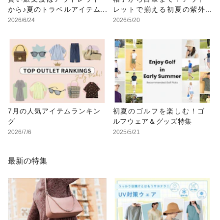
から♪夏のトラベルアイテム
レットで揃える初夏の紫外
特集
線対策アイテム
2026/6/24
2026/5/20
7月の人気アイテムランキン
初夏のゴルフを楽しむ！ゴ
グ
ルフウェア＆グッズ特集
2026/7/6
2025/5/21
最新の特集