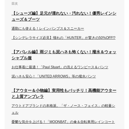
目次
【シューズ編】足元が濡れない・汚れない！優秀レインシ
ューズ＆ブーツ
通勤にも使える！レインパンプス＆スニーカー
【シンデレラサイズ必見】憧れの「HUNTER」が驚きの50%OFF!?
【アパレル編】雨ジミも泥ハネも怖くない！撥水＆ウォッ
シャブル服
お仕事着に最適！「Paul Stuart」の洗えるワンピース＆パンツ
泥ハネも安心！「UNITED ARROWS」等の撥水パンツ
【アウター＆小物編】実用性もバッチリ！高機能アウター
と上質アンブレラ
アウトドアブランドの本格派。「ザ・ノース・フェイス」の軽量シ
ェル
憂鬱な気分を上げる！「MOONBAT」の傘＆自転車用レインコート