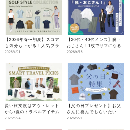
【2026年春〜初夏】スコア
【30代・40代メンズ】脱・
も気分も上がる！人気ブラ
おじさん！1枚でサマになる
ンドで一式揃える「大人の
「初夏の主役トップス」と
2026/4/21
2026/4/16
勝負ゴルフウェア」
大人の休日コーデ
賢い旅支度はアウトレット
【父の日プレゼント】お父
から♪夏のトラベルアイテム
さんに喜んでもらいたい！
特集
「実用的＆ワンランク上の
2026/6/24
2026/5/21
アイテム」特集