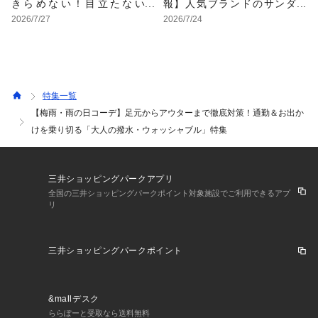
きらめない！目立たない
報】人気ブランドのサンダ
色・形・素材の服をアウト
ルが最大70%OFF！おすす
2026/7/27
2026/7/24
レットで
めサンダル特集
特集一覧
【梅雨・雨の日コーデ】足元からアウターまで徹底対策！通勤＆お出か
けを乗り切る「大人の撥水・ウォッシャブル」特集
三井ショッピングパークアプリ
全国の三井ショッピングパークポイント対象施設でご利用できるアプ
リ
三井ショッピングパークポイント
&mallデスク
ららぽーと受取なら送料無料