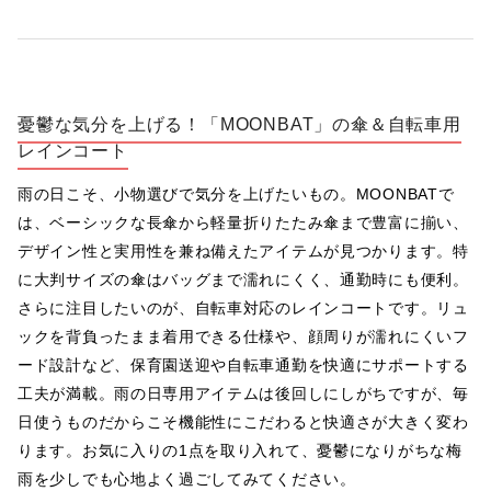
憂鬱な気分を上げる！「MOONBAT」の傘＆自転車用
レインコート
雨の日こそ、小物選びで気分を上げたいもの。MOONBATで
は、ベーシックな長傘から軽量折りたたみ傘まで豊富に揃い、
デザイン性と実用性を兼ね備えたアイテムが見つかります。特
に大判サイズの傘はバッグまで濡れにくく、通勤時にも便利。
さらに注目したいのが、自転車対応のレインコートです。リュ
ックを背負ったまま着用できる仕様や、顔周りが濡れにくいフ
ード設計など、保育園送迎や自転車通勤を快適にサポートする
工夫が満載。雨の日専用アイテムは後回しにしがちですが、毎
日使うものだからこそ機能性にこだわると快適さが大きく変わ
ります。お気に入りの1点を取り入れて、憂鬱になりがちな梅
雨を少しでも心地よく過ごしてみてください。