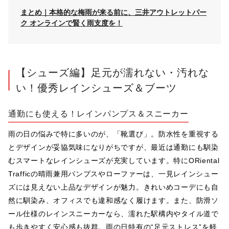
まとめ｜本格的な梅雨が来る前に、三井アウトレットパー
ク オンラインで賢く雨支度を！
【シューズ編】足元が濡れない・汚れな
い！優秀レインシューズ＆ブーツ
通勤にも使える！レインパンプス＆スニーカー
雨の日の悩みで特に多いのが、「靴選び」。防水性を重視する
とデザインが妥協気味になりがちですが、最近は通勤にも馴染
むスマートなレインシューズが充実しています。特にORiental 
Trafficの晴雨兼用パンプスやローファーは、一見レインシュー
ズには見えない上品なデザインが魅力。きれいめコーデにも自
然に馴染み、オフィスでも違和感なく履けます。また、防滑ソ
ール仕様のレインスニーカーなら、濡れた駅構内やタイル道で
も歩きやすく安心感も抜群。雨の日特有の“足元ストレス”を軽