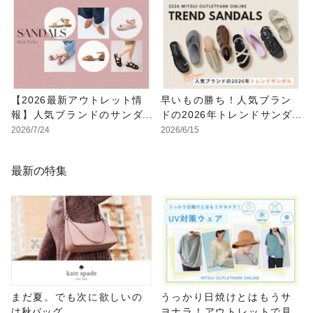
【2026最新アウトレット情
早いもの勝ち！人気ブラン
報】人気ブランドのサンダ
ドの2026年トレンドサンダ
ルが最大70%OFF！おすす
ルをアウトレットで
2026/7/24
2026/6/15
めサンダル特集
最新の特集
まだ夏。でも次に欲しいの
うっかり日焼けとはもうサ
は秋バッグ
ヨナラ！アウトレットで見