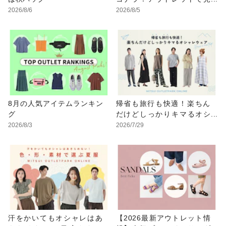
つけるUV対策ウェア
2026/8/6
2026/8/5
8月の人気アイテムランキン
帰省も旅行も快適！楽ちん
グ
だけどしっかりキマるオシ
ャレウェア特集
2026/8/3
2026/7/29
汗をかいてもオシャレはあ
【2026最新アウトレット情