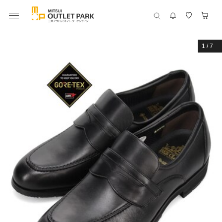
1
/
7