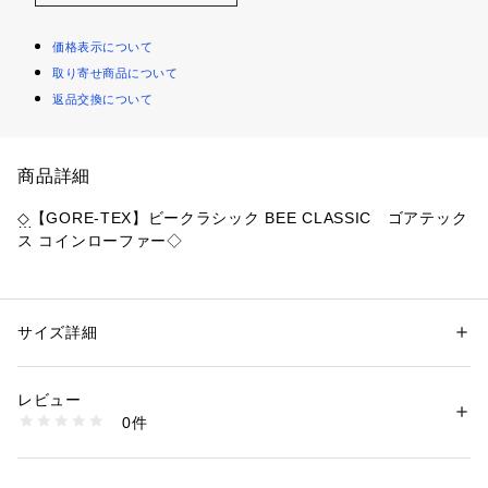
価格表示について
取り寄せ商品について
返品交換について
商品詳細
◇【GORE-TEX】ビークラシック BEE CLASSIC　ゴアテック
ス コインローファー◇
『濡れない』『蒸れない』GORE-TEXの新スタンダード軽量
ビジネスシューズです。
GORE-TEXプロダクトテクノロジーを搭載し、雨の日も晴れ
サイズ詳細
性別：
メンズ
の日も快適に過ごす為に設計されています。
カテゴリー：
シューズ
 ＞ 
ローファー
素材：素材：撥水スムースレザー
防水性はもちろん靴のアッパー部分から蒸れた空気を外に逃が
底材：EVA加工底×ラバー
レビュー
し、足元を常にドライで涼しく快適に保ちます。
生産国：カンボジア
0件
商品番号：
1076600000020 
（モール）
CB7041G （ショップ）
ゆったりとした４Ｅラストでありながら、すっきりとした見栄
えで飽きのこないデザインに仕上げました。