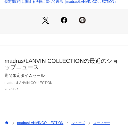
踵には耐摩耗性の高いラバーを使用し、長くご愛用頂けます。
特定商取引に関する法律に基づく表示（madras/LANVIN COLLECTION）
インソールには、抗ウィルス抗菌に対応した「NEWFINE  Plu
s」素材を使用しております。
madras/LANVIN COLLECTIONの最近のショ
ップニュース
期間限定タイムセール
madras/LANVIN COLLECTION
2026/8/7
madrasLANVINCOLLECTION
シューズ
ローファー