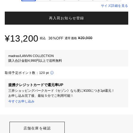
サイズ詳細を見る
再入荷お知らせ登録
¥13,200
¥20,900
36%OFF
税込
通常価格
madras/LANVIN COLLECTION
購入合計金額4,990円以上で送料無料
取得予定ポイント数：
120 pt
提携クレジットカードで還元率UP
三井ショッピングパークカード《セゾン》なら更に¥100につき1pt還元！
お申し込み完了後、最短５分でご利用可能！
今すぐお申し込み
店舗在庫を確認