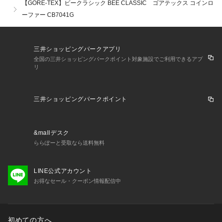
【GORE-TEX】ビークラシック BEE CLASSIC ゴアテックス コインロ
ーファー CB7041G
三井ショッピングパークアプリ
全国の三井ショッピングパークポイント対象施設でご利用できるアプ
リ
三井ショッピングパークポイント
&mallデスク
ららぽーと受取なら送料無料
LINE公式アカウント
お得なセール・クーポン情報配信中
初めての方へ