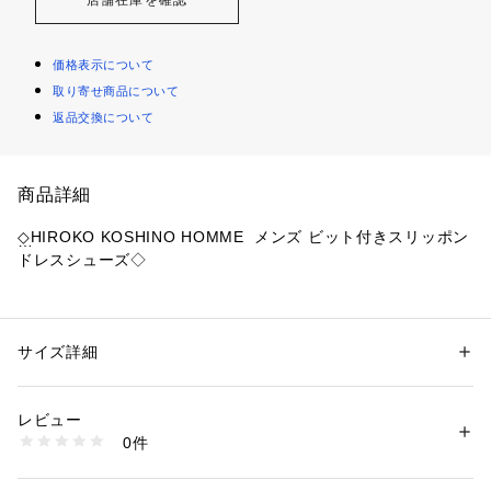
価格表示について
取り寄せ商品について
返品交換について
商品詳細
◇HIROKO KOSHINO HOMME  メンズ ビット付きスリッポン
ドレスシューズ◇
嫌味にならないロングノーズラストを使用したエレガンスドレ
スシリーズ。
ソールはラバーを使用して細かい溝をつけてグリップ力がアッ
サイズ詳細
性別：
メンズ
プ。
カテゴリー：
シューズ
 ＞ 
スニーカー・スリッポン
素材：素材：キップ
底材：合成ゴム
レビュー
生産国：カンボジア
0件
商品番号：
1076600000051 
（モール）
HR1004 （ショップ）