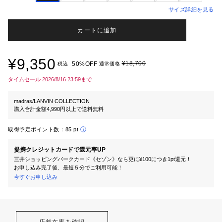
サイズ詳細を見る
カートに追加
¥9,350
¥18,700
50%OFF
税込
通常価格
タイムセール 2026/8/16 23:59まで
madras/LANVIN COLLECTION
購入合計金額4,990円以上で送料無料
取得予定ポイント数：
85 pt
提携クレジットカードで還元率UP
三井ショッピングパークカード《セゾン》なら更に¥100につき1pt還元！
お申し込み完了後、最短５分でご利用可能！
今すぐお申し込み
店舗在庫を確認