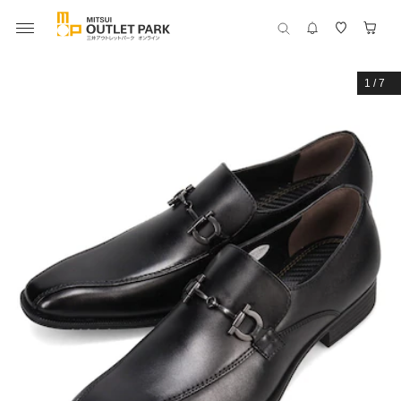
1
/
7