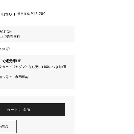
¥13,200
41%OFF
通常価格
LECTION
円以上で送料無料
0 pt
ドで還元率UP
カード《セゾン》なら更に¥100につき1pt還
短５分でご利用可能！
カートに追加
を確認