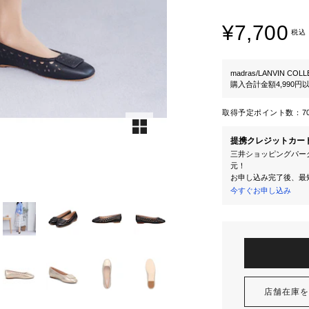
¥7,700
税込
madras/LANVIN COL
購入合計金額4,990
取得予定ポイント数：
7
提携クレジットカー
三井ショッピングパーク
元！
お申し込み完了後、最
今すぐお申し込み
店舗在庫