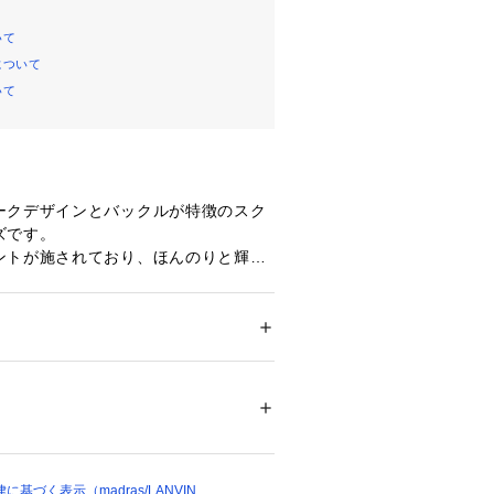
いて
について
いて
ークデザインとバックルが特徴のスク
ズです。
ントが施されており、ほんのりと輝く
やかさを演出しています。
トな印象を与え、どんなコーディネー
一足です。※カラーBLAは転写箔無し
ズ
 ＞ 
バレエシューズ
革
00312 
（モール）
プ）
基づく表示（madras/LANVIN