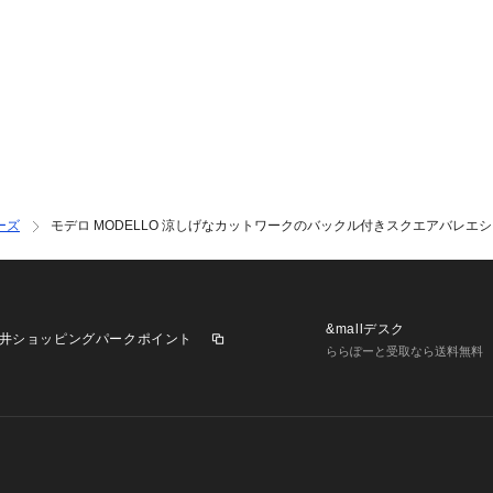
ーズ
モデロ MODELLO 涼しげなカットワークのバックル付きスクエアバレエシュ
&mallデスク
井ショッピングパークポイント
ららぽーと受取なら送料無料