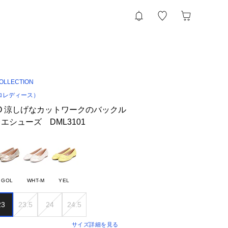
COLLECTION
デロレディース）
LO 涼しげなカットワークのバックル
シューズ DML3101
GOL
WHT-M
YEL
23
23.5
24
24.5
サイズ詳細を見る