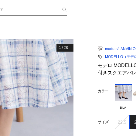
？
1
/
28
madras/LANVIN 
MODELLO（モ
モデロ MODEL
付きスクエアバレエ
カラー
BLA
22.5
サイズ