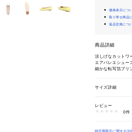
価格表示につ
取り寄せ商品
返品交換につ
商品詳細
涼しげなカットワ
エアバレエシュー
細かな転写箔プリ
ことで上品さと華
軽やかでエレガン
トにもぴったりな
サイズ詳細
性別：
レディース
カテゴリー：
シュー
素材：素材：合成皮
底材：合成ゴム
レビュー
生産国：中国
0件
商品番号：
10766000
DML3101 （ショッ
特定商取引に関する法律に