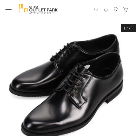
1
/
7