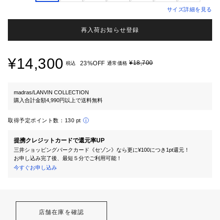
サイズ詳細を見る
再入荷お知らせ登録
¥14,300
¥18,700
23%OFF
税込
通常価格
madras/LANVIN COLLECTION
購入合計金額4,990円以上で送料無料
取得予定ポイント数：
130 pt
提携クレジットカードで還元率UP
三井ショッピングパークカード《セゾン》なら更に¥100につき1pt還元！
お申し込み完了後、最短５分でご利用可能！
今すぐお申し込み
店舗在庫を確認