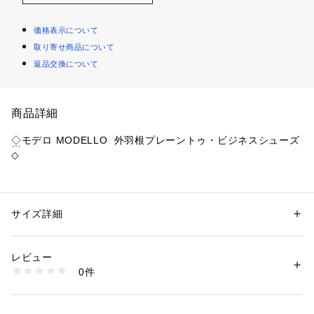
価格表示について
取り寄せ商品について
返品交換について
商品詳細
◇モデロ MODELLO  外羽根プレーントゥ・ビジネスシューズ
◇
上質な本革を使用し、1足1足を手仕上げを施した高級感を漂わ
せるビジネスシューズです。
シンプルなデザインはビジネスシーンやセレモニー等、さまざ
サイズ詳細
性別：
メンズ
まなシーンに対応出来るアイテムです。
カテゴリー：
シューズ
 ＞ 
ビジネスシューズ
素材：素材：本革、底材：ゴム
生産国：中国
レビュー
商品番号：
1076600000332 
（モール）
0件
DM8046X （ショップ）