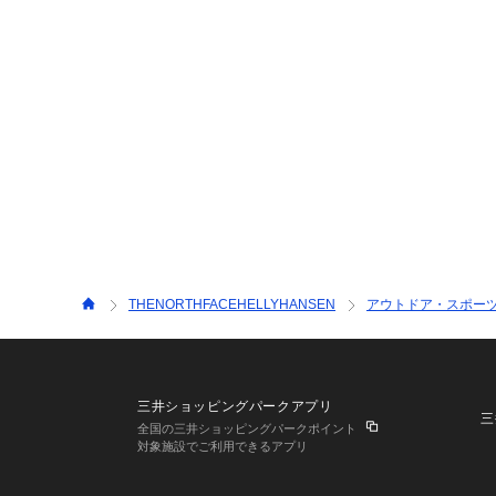
THENORTHFACEHELLYHANSEN
アウトドア・スポー
三井ショッピングパークアプリ
三
全国の三井ショッピングパークポイント
対象施設でご利用できるアプリ