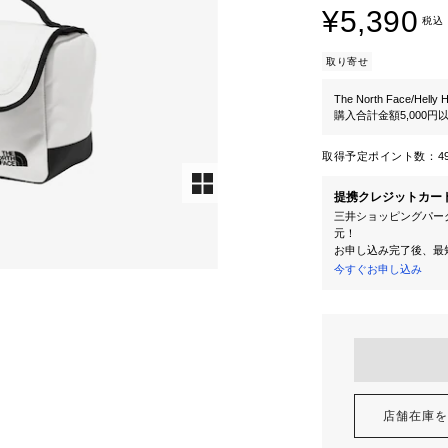
¥5,390
税込
取り寄せ
The North Face/Helly 
購入合計金額5,000
取得予定ポイント数：
4
提携クレジットカー
三井ショッピングパーク
元！
お申し込み完了後、最
今すぐお申し込み
店舗在庫