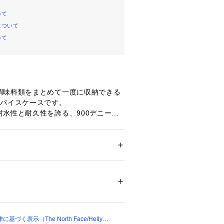
いて
について
いて
調味料類をまとめて一度に収納できる
スパイスケースです。
耐水性と耐久性を誇る、900デニール
リサイクルポリエステルTPEラミネー
組み合わせて使用。内部には、小物類
調整可能ディバイダーを設け、メッシ
メンズ
上で調味料入れとして利用できる取り
ドア・スポーツ
 ＞ 
アウトドア
 ＞ 
アウトドア
ースを内蔵しています。
面を内側に配置することで、汚れの掃除
のキャリーループは、蓋を開けたまま
00010 
（モール）
プ）
きる仕様です。
ある生地を使っていますが、製品その
したものではありません。
く表示（The North Face/Helly