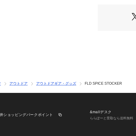
Hansen）
ツ
アウトドア
アウトドアギア・グッズ
FLD SPICE STOCKER
&mallデスク
井ショッピングパークポイント
ららぽーと受取なら送料無料