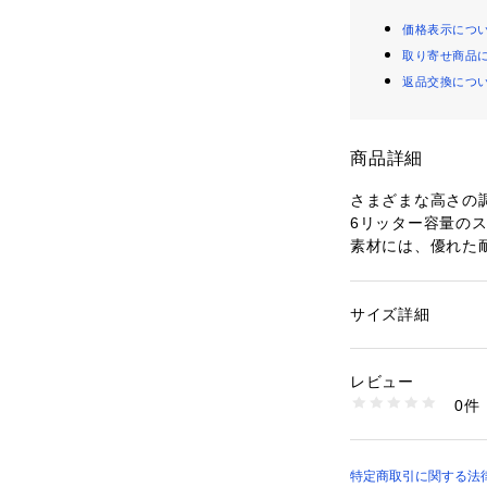
価格表示につ
取り寄せ商品
返品交換につ
商品詳細
さまざまな高さの
6リッター容量の
素材には、優れた
と600デニールの
トファブリックを
の仕分けに便利な
サイズ詳細
性別：
レディース
ュポケットと、卓
カテゴリー：
アウト
ギア・グッズ
外し可能な小型ケ
レビュー
TPEラミネート
0件
も簡単。本体内部
商品番号：
10771000
NM82207 （ショッ
持ち運ぶことがで
※生地に耐水性の
ものに防水を保証
特定商取引に関する法律に基づ