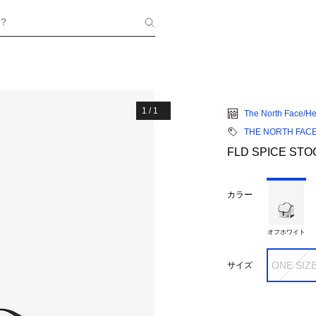
？
1
/
1
The North Face/He
THE NORTH FAC
FLD SPICE ST
カラー
オフホワイト
ONE SIZ
サイズ