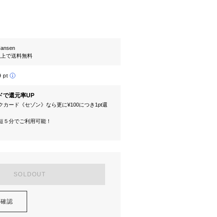
Hansen
円以上で送料無料
9 pt
ドで還元率UP
カード《セゾン》なら更に¥100につき1pt還
短５分でご利用可能！
SOLDOUT
を確認