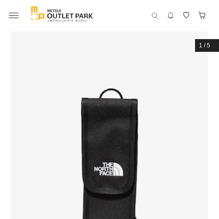
1
/
5