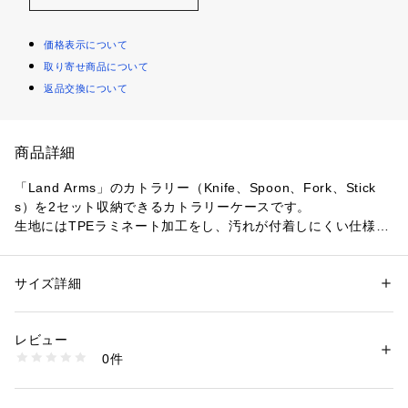
価格表示について
取り寄せ商品について
返品交換について
商品詳細
「Land Arms」のカトラリー（Knife、Spoon、Fork、Stick
s）を2セット収納できるカトラリーケースです。
生地にはTPEラミネート加工をし、汚れが付着しにくい仕様。
フルオープンできるため、手入れがしやすく衛生的です。
裏側のキーリングを
「Ivy Multi Purpose Lanyard」
などのス
トラップに連結し、首からぶら下げて使用することも可能。
サイズ詳細
性別：
レディース
メンズ
カテゴリー：
アウトドア・スポーツ
 ＞ 
アウトドア
 ＞ 
アウトドアギア・グ
ッズ
素材：600DリサイクルポリエステルTPEラミネート
レビュー
0件
商品番号：
1077100000015 
（モール）
NM82357 （ショップ）