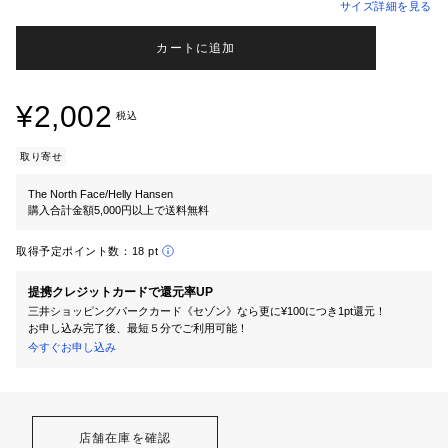
サイズ詳細を見る
カートに追加
¥2,002
税込
取り寄せ
The North Face/Helly Hansen
購入合計金額5,000円以上で送料無料
取得予定ポイント数：
18 pt
提携クレジットカードで還元率UP
三井ショッピングパークカード《セゾン》なら更に¥100につき1pt還元！
お申し込み完了後、最短５分でご利用可能！
今すぐお申し込み
店舗在庫を確認