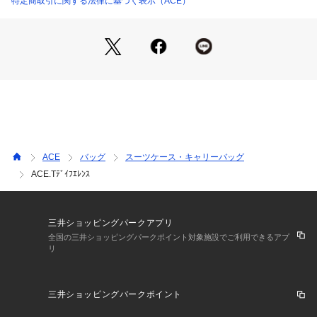
特定商取引に関する法律に基づく表示（ACE）
● キャスターストッパー

電車内や傾斜で不意のスーツケースの走行を防ぐキャスタース
トッパーを装備。

システムハンドル下のストッパーボタンを横にスライドするだ
けでON(止める)/OFF(走行)が可能。

● ２WAYオープン式

『フロントオープン』『中央オープン』の２通りの開閉が可能
なスーツケース。

ACE
バッグ
スーツケース・キャリーバッグ
ACE.Tﾃﾞｲﾌｴﾚﾝｽ
● フロントオープン

小スペースで開閉できるフロントオープンが可能。

開閉した時の蓋側にはヘアアイロンや旅行のガイドブックの収
納に便利なファスナーポケット×２。

三井ショッピングパークアプリ
蓋側と本体をつなぐサイドのベルトはバックルで着脱可能。90
全国の三井ショッピングパークポイント対象施設でご利用できるアプ
リ
度、180度の開閉とシーンに合わせた開け閉めの使い分けが可
能。

三井ショッピングパークポイント
● 中央オープン

従来のスーツケース通り、中央のファスナーでの開閉も可能。