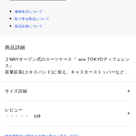
価格表示について
取り寄せ商品について
返品交換について
商品詳細
２WAYオープン式のスーツケース『 ace.TOKYOディフェレン
ス』

容量拡張(エキスパンド)に加え、キャスターストッパーなど多
彩な機能が盛りだくさんのシリーズです。

空港やホテル・小スペースでも荷物の取り出しがしやすい『フ
サイズ詳細
性別：
レディース
メンズ
ロントオープン』

カテゴリー：
バッグ
 ＞ 
スーツケース・キャリーバッグ
素材：ポリカーボネート
従来通りの荷物の詰め方ができる『中央ファスナー開閉』の２
生産国：中国
レビュー
つの開け方が可能なアイテムです。

商品番号：
1077500000042 
（モール）
0件
0572300 （ショップ）
● エキスパンド機能(容量拡張)

お土産などで荷物が増えた時にも便利な容量拡張機能を搭載。

※エキスパンド時の機内持ち込みは不可。
