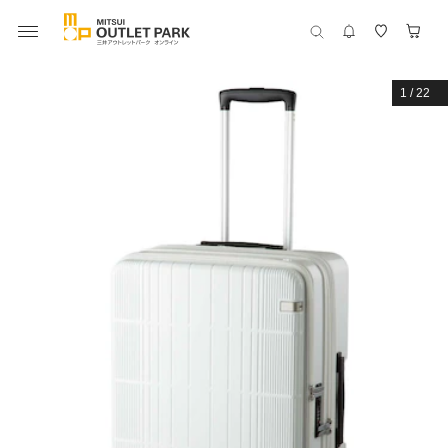
1
/
22