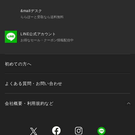
荷物をしっかり収納したい時におすすめ。

開けた時に荷こぼれを防ぐ両面中仕切りタイプ。

&mallデスク
片面には整理整頓に便利なファスナーポケット×２

ららぽーと受取なら送料無料
● ピックアップハンドル

LINE公式アカウント
上面と側面にピックアップハンドルを配置。階段の昇り降りに
お得なセール・クーポン情報配信中
は上面のピックアップハンドル。

車のトランクの上げ下ろしには側面のピックアップハンドルが
便利です。

初めての方へ
● グライド

片側のサイドには横にしたときにスーツケースのシェル部分が
地面につかないようにするグライド付き。
よくある質問・お問い合わせ
会社概要・利用規約など
三井不動産が展開する商業施設一覧