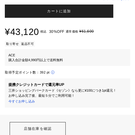
カートに追加
¥43,120
¥61,600
30%OFF
税込
通常価格
取り寄せ
返品不可
ACE
購入合計金額4,990円以上で送料無料
取得予定ポイント数：
392 pt
提携クレジットカードで還元率UP
三井ショッピングパークカード《セゾン》なら更に¥100につき1pt還元！
お申し込み完了後、最短５分でご利用可能！
今すぐお申し込み
店舗在庫を確認