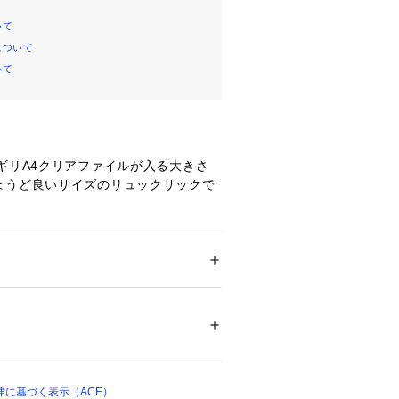
いて
について
いて
ギリA4クリアファイルが入る大きさ
ょうど良いサイズのリュックサックで
荷物が出し入れしやすいシンプルな1
物の出し入れに便利な大き目の前ポケ
入れるのに便利なポケットもありま
 ＞ 
バックパック・リュック
PU加工／PU合皮
部分には薄いパットが入り、滑りにく
00074 
（モール）
。

プ）
い勝手の良いリュックサックです
律に基づく表示（ACE）