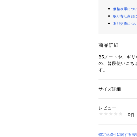
価格表示につ
取り寄せ商品
返品交換につ
商品詳細
B5ノートや、ギリ
の、普段使いにち
す。

口が大きく開き、
気室の内装に、小
ット

サイズ詳細
性別：
レディース
背面には貴重品を
カテゴリー：
バッグ
素材：ナイロンツイル
す。

生産国：中国
レビュー
ショルダーベルト
商品番号：
10775000
0件
く、疲れにくい仕様
3166200 （ショッ
シンプルながら使
特定商取引に関する法