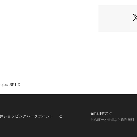
oject SP1-D
&mallデスク
井ショッピングパークポイント
ららぽーと受取なら送料無料