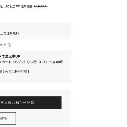
¥16,500
込
30%OFF
通常価格
円以上で送料無料
05 pt
ドで還元率UP
カード《セゾン》なら更に¥100につき1pt還
短５分でご利用可能！
再入荷お知らせ登録
を確認