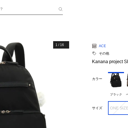
？
1
/
16
ACE
その他
Kanana project 
カラー
ブラック
ONE SIZ
サイズ