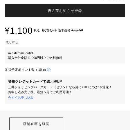
再入荷お知らせ登録
¥1,100
¥2,750
60%OFF
税込
通常価格
取り寄せ
axesfemme outlet
購入合計金額11,000円以上で送料無料
取得予定ポイント数：
10 pt
提携クレジットカードで還元率UP
三井ショッピングパークカード《セゾン》なら更に¥100につき1pt還元！
お申し込み完了後、最短５分でご利用可能！
今すぐお申し込み
店舗在庫を確認