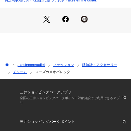
特定商取引に関する法律に基づく表示（axesfemme outlet）
ハーフアップやまとめ髪のワンポイントに◎
axesfemmeoutlet
ファッション
腕時計・アクセサリー
チャーム
ローズカメオバレッタ
三井ショッピングパークアプリ
全国の三井ショッピングパークポイント対象施設でご利用できるアプ
リ
三井ショッピングパークポイント