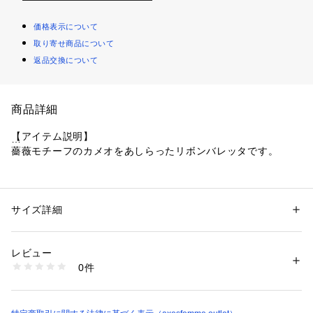
価格表示について
取り寄せ商品について
返品交換について
商品詳細
【アイテム説明】
薔薇モチーフのカメオをあしらったリボンバレッタです。
【デザイン】
石に淡いグラデーションカラーをほどこしたカメオは、存在感
があり華やかな印象に。
サイズ詳細
性別：
レディース
リボンは高級感のあるグログラン素材で、立体的に仕上げてい
カテゴリー：
ファッション
 ＞ 
腕時計・アクセサリー
 ＞ 
チャーム
素材：本体:キャスト、 :ガラス、 :エポキシ樹脂、 :ポリエステル
ます。
生産国：中国製
レビュー
取り付けが簡単で、ヘアアレンジに重宝します。
商品番号：
1077900000004 
（モール）
0件
BL649X48 （ショップ）
【コーディネート】
同じモチーフを使用したローズカメオゴムベルト(BL631X175)
と合わせた、クラシカルなスタイルがおすすめ。