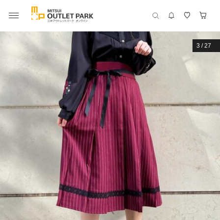
3
/
27