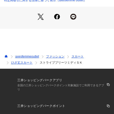
特定商取引に関する法律に基づく表示（axesfemme outlet）
グがおすすめです。
【素材】
裏地あり 透け感なし 伸縮性なし
axesfemmeoutlet
ファッション
スカート
ひざ丈スカート
ストライププリーツミディＳＫ
三井ショッピングパークアプリ
全国の三井ショッピングパークポイント対象施設でご利用できるアプ
リ
三井ショッピングパークポイント