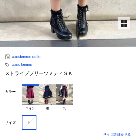
axesfemme outlet
axes femme
ストライププリーツミディＳＫ
カラー
ワイン
紺
黒
F
サイズ
サイズ詳細を見る