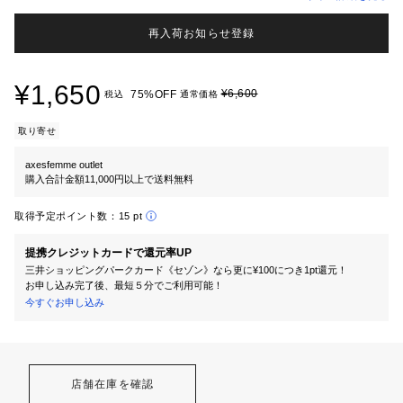
再入荷お知らせ登録
¥1,650
¥6,600
75%OFF
税込
通常価格
取り寄せ
axesfemme outlet
購入合計金額11,000円以上で送料無料
取得予定ポイント数：
15 pt
提携クレジットカードで還元率UP
三井ショッピングパークカード《セゾン》なら更に¥100につき1pt還元！
お申し込み完了後、最短５分でご利用可能！
今すぐお申し込み
店舗在庫を確認