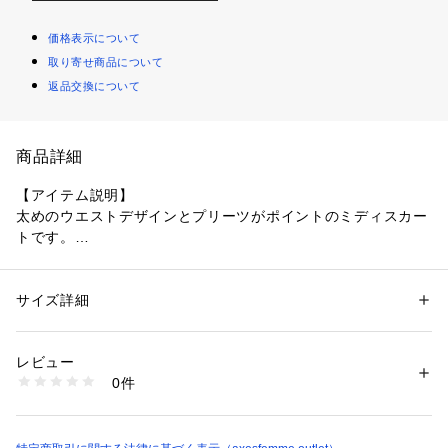
価格表示について
取り寄せ商品について
返品交換について
商品詳細
【アイテム説明】
太めのウエストデザインとプリーツがポイントのミディスカー
トです。
【デザイン】
ストライプ柄にあしらわれた、配色の裾レースがクラシカルな
サイズ詳細
性別：
レディース
ポイント。
カテゴリー：
ファッション
 ＞ 
スカート
 ＞ 
ひざ丈スカート
素材：紺、ワイン：表地:ポリエステル97%、 :ポリウレタン3%、別布:ポ
取り外しのできるリボン付きで、太めのウエストデザインがお
リエステル97%、 :ポリウレタン3%、裏地:ポリエステル100% 黒：表地:
レビュー
腹周りをすっきり見せます。
ポリエステル95%、 :ポリウレタン5%、別布:ポリエステル97%、 :ポリウ
0件
レタン3%、裏地:ポリエステル100%
生産国：中国製
【コーディネート】
商品番号：
1077900000019 
（モール）
一緒に合わせて和なテイストを楽しめる、袖刺繍×ヨークレー
CI285X89 （ショップ）
スブラウス(CI91X79)や、ペチスカートと合わせたスタイリン