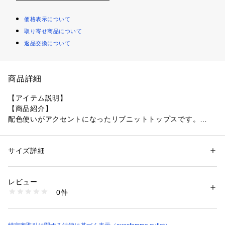
価格表示について
取り寄せ商品について
返品交換について
商品詳細
【アイテム説明】
【商品紹介】
配色使いがアクセントになったリブニットトップスです。
【デザイン】
ポイント的に取り入れた襟ぐり＆袖の配色が効いたモードなデ
サイズ詳細
性別：
レディース
ザイン。
カテゴリー：
ファッション
 ＞ 
トップス
 ＞ 
ニット・セーター
素材：:ポリエステル50%、 :レーヨン50%
すっきりとしたボートネックとスリットのある袖が洗練された
生産国：中国製
レビュー
雰囲気を演出します。
商品番号：
1077900000151 
（モール）
0件
KM131X22 （ショップ）
【コーディネート】
インでもアウトでも合わせやすいアイテムで、ボトム合わせは
勿論、インナーとして合わせるのも◎。