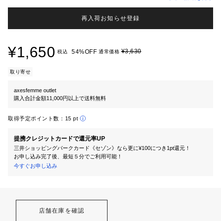
再入荷お知らせ登録
¥1,650
¥3,630
54%OFF
税込
通常価格
取り寄せ
axesfemme outlet
購入合計金額11,000円以上で送料無料
取得予定ポイント数：
15 pt
提携クレジットカードで還元率UP
三井ショッピングパークカード《セゾン》なら更に¥100につき1pt還元！
お申し込み完了後、最短５分でご利用可能！
今すぐお申し込み
店舗在庫を確認