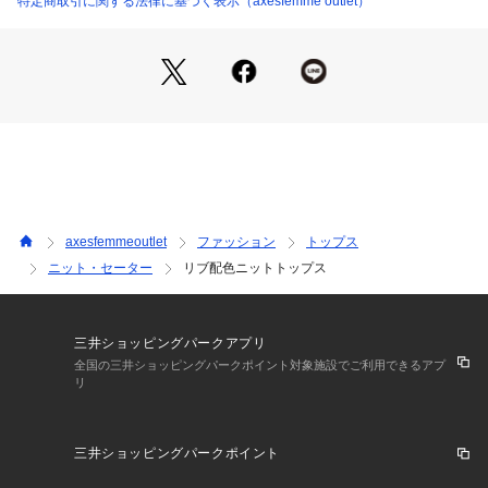
特定商取引に関する法律に基づく表示（axesfemme outlet）
シンプルなデザインなので、柄ボトムでイメージを変えながら
着回しを楽しむのもオススメです♪
【素材】裏地なし 透け感なし 伸縮性あり
axesfemmeoutlet
ファッション
トップス
ニット・セーター
リブ配色ニットトップス
三井ショッピングパークアプリ
全国の三井ショッピングパークポイント対象施設でご利用できるアプ
リ
三井ショッピングパークポイント