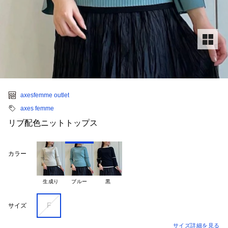
axesfemme outlet
axes femme
リブ配色ニットトップス
カラー
生成り
ブルー
黒
F
サイズ
サイズ詳細を見る