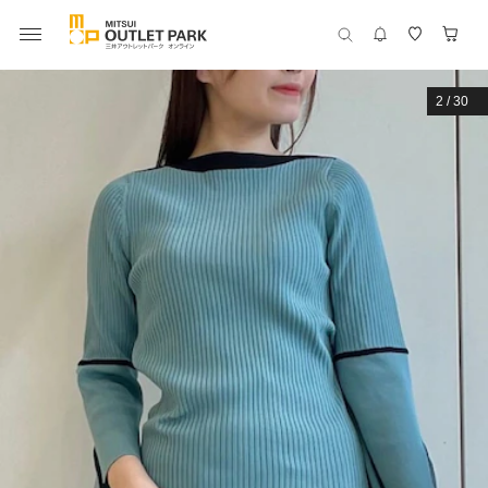
2
/
30