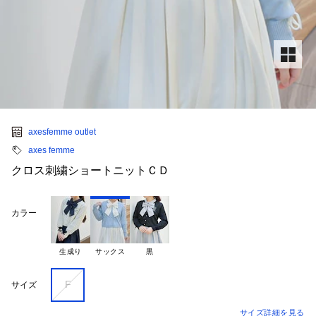
axesfemme outlet
axes femme
クロス刺繍ショートニットＣＤ
カラー
生成り
サックス
黒
F
サイズ
サイズ詳細を見る