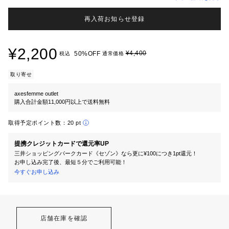
再入荷お知らせ登録
¥2,200
¥4,400
50%OFF
税込
通常価格
取り寄せ
axesfemme outlet
購入合計金額11,000円以上で送料無料
取得予定ポイント数：
20 pt
提携クレジットカードで還元率UP
三井ショッピングパークカード《セゾン》なら更に¥100につき1pt還元！
お申し込み完了後、最短５分でご利用可能！
今すぐお申し込み
店舗在庫を確認