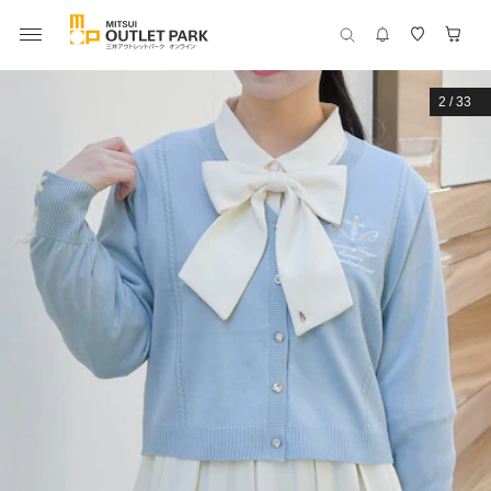
2
/
33