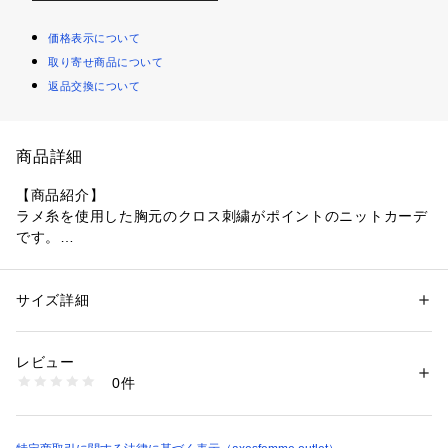
価格表示について
取り寄せ商品について
返品交換について
商品詳細
【商品紹介】
ラメ糸を使用した胸元のクロス刺繍がポイントのニットカーデ
です。
【デザイン】
キラッとしたビジューボタンを使用しました。
サイズ詳細
性別：
レディース
配色感のある袖口のベロアリボンが秋を感じるアイテムです。
カテゴリー：
ファッション
 ＞ 
トップス
 ＞ 
カーディガン
素材：本体:ポリエステル95%、 :ナイロン5%、刺繍:ポリエステル10
0%、リボン:ポリエステル100%
レビュー
【コーディネート】
生産国：中国製
0件
ハロウィンのシーズンにもぴったり◎
商品番号：
1077900000269 
（モール）
TS161X127 （ショップ）
【素材】裏地なし 透け感なし 伸縮性あり