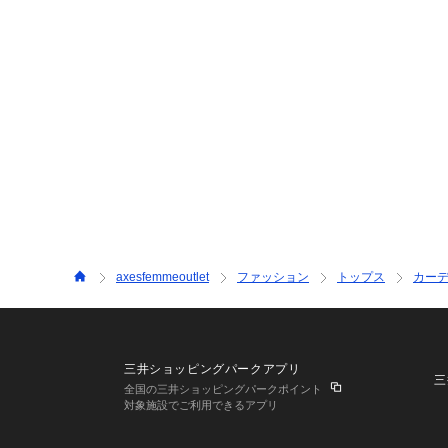
axesfemmeoutlet
ファッション
トップス
カー
三井ショッピングパークアプリ
三
全国の三井ショッピングパークポイント
対象施設でご利用できるアプリ