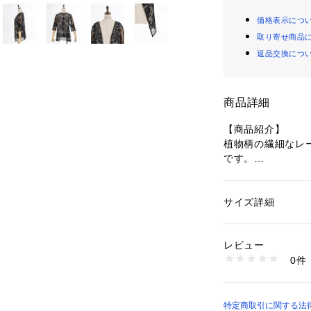
価格表示につ
取り寄せ商品
返品交換につ
商品詳細
【商品紹介】
植物柄の繊細なレ
です。
【デザイン】
透け感を楽しめる
サイズ詳細
性別：
レディース
織るだけで一気に
カテゴリー：
ファッ
素材：:ポリエステル1
存在感のあるアイ
生産国：中国製
レビュー
せてもガラッと雰
商品番号：
10779000
0件
象を与えてくれま
KM41X07 （ショッ
腰まわりをカバー
スタイル良く見せ
特定商取引に関する法律に基