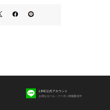
】
柄が映えるよう、トップスは控えめな
感のあるスカート＆ワイドパンツがオ
レアシルエットのワンピースと合わせ
ニンなコーディネートにもぴったりで
透け感あり 伸縮性なし
LINE公式アカウント
お得なセール・クーポン情報配信中