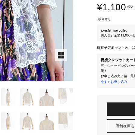
¥1,100
税込
取り寄せ
axesfemme outlet
購入合計金額11,000
取得予定ポイント数：
1
提携クレジットカー
三井ショッピングパーク
元！
お申し込み完了後、最
今すぐお申し込み
店舗在庫