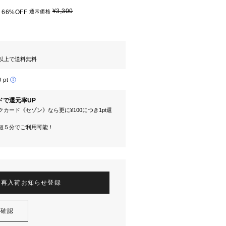
¥3,300
66%OFF
通常価格
円以上で送料無料
0 pt
ドで還元率UP
カード《セゾン》なら更に¥100につき1pt還
短５分でご利用可能！
再入荷お知らせ登録
を確認