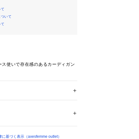
いて
について
いて
ース使いで存在感のあるカーディガン
チュールレースのカーディガンは、羽
軽やかさとフェミニンさがUP！
ション
 ＞ 
トップス
 ＞ 
カーディガン
00%
テムなので、シンプルなお洋服に合わ
囲気が変わり、暑い夏でも爽やかな印
00628 
（モール）
すよ。
プ）
してくれる少し長めの丈で、スラッと
てくれる効果も。
づく表示（axesfemme outlet）