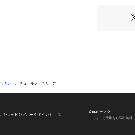
【コーディネート
チュールレースの
デザインが◎。
ボトムはゆったり
ススメですが、フ
たとびきりフェミ
す♪
【素材】裏地なし 
ディガン
チュールレースカーデ
&mallデスク
井ショッピングパークポイント
ららぽーと受取なら送料無料