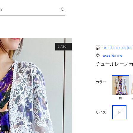
？
2
/
26
axesfemme outlet
axes femme
チュールレース
カラー
白
F
サイズ