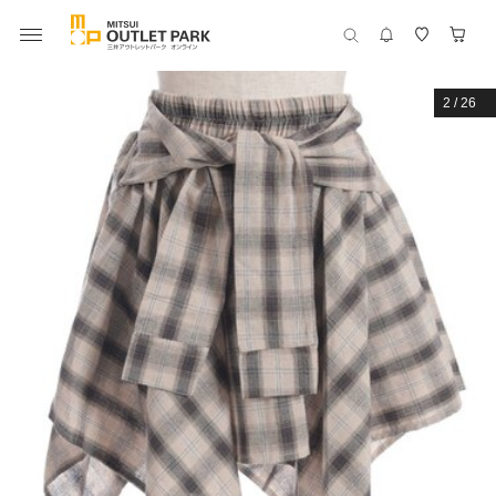
2
/
26