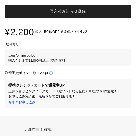
再入荷お知らせ登録
¥2,200
¥4,400
50%OFF
税込
通常価格
取り寄せ
axesfemme outlet
購入合計金額11,000円以上で送料無料
取得予定ポイント数：
20 pt
提携クレジットカードで還元率UP
三井ショッピングパークカード《セゾン》なら更に¥100につき1pt還元！
お申し込み完了後、最短５分でご利用可能！
今すぐお申し込み
店舗在庫を確認