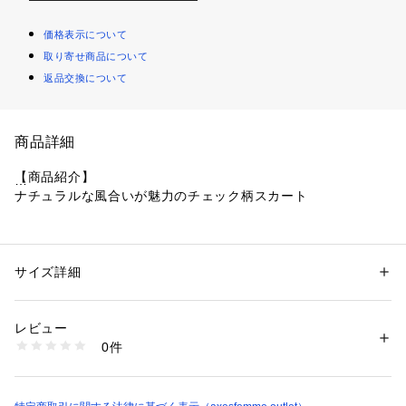
価格表示について
取り寄せ商品について
返品交換について
商品詳細
【商品紹介】
ナチュラルな風合いが魅力のチェック柄スカート
【デザイン】
ウエストは楽ちんなゴム使用で、着用感も◎。アシンメトリー
な裾がポイントで歩くたびにふらっと揺れて女性らしさを演出
サイズ詳細
性別：
レディース
します。
カテゴリー：
ファッション
 ＞ 
パンツ
 ＞ 
ロングパンツ
素材：表地:綿100%、裏地:ポリエステル100%
【スタイリング】
生産国：中国製
レビュー
シンプルなTシャツとスニーカー合わせでカジュアルガーリー
商品番号：
1077900000684 
（モール）
0件
にも、ブラウスやレースアイテムと合わせたフェミニンスタイ
PR241X07A （ショップ）
リングにも着こなせます◎
【素材】裏地なし 透け感なし 伸縮性なし