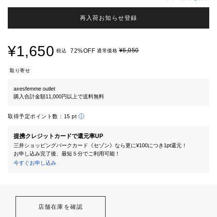
再入荷お知らせ登録
¥1,650
¥6,050
72%OFF
税込
通常価格
取り寄せ
axesfemme outlet
購入合計金額11,000円以上で送料無料
取得予定ポイント数：
15 pt
提携クレジットカードで還元率UP
三井ショッピングパークカード《セゾン》なら更に¥100につき1pt還元！
お申し込み完了後、最短５分でご利用可能！
今すぐお申し込み
店舗在庫を確認