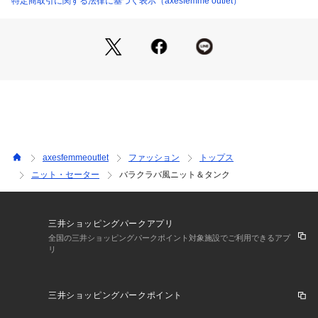
特定商取引に関する法律に基づく表示（axesfemme outlet）
【素材】裏地なし 透け感なし 伸縮性あり
axesfemmeoutlet
ファッション
トップス
ニット・セーター
バラクラバ風ニット＆タンク
三井ショッピングパークアプリ
全国の三井ショッピングパークポイント対象施設でご利用できるアプ
リ
三井ショッピングパークポイント