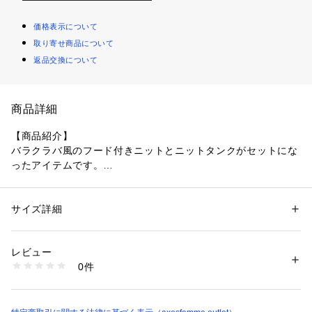
価格表示について
取り寄せ商品について
返品交換について
商品詳細
【商品紹介】
バラクラバ風のフード付きニットとニットタンクがセットにな
ったアイテムです。
【デザイン】
セット着用でこなれ感の出るデザイン。
サイズ詳細
性別：
レディース
同色なので、ボトムに柄物やカラーのアイテムを合わせやす
カテゴリー：
ファッション
 ＞ 
トップス
 ＞ 
ニット・セーター
素材：本体:綿100%、リブ:綿91%、 :ポリエステル9%
く、コーディネートがスタイリッシュに決まります。
生産国：中国製
レビュー
商品番号：
1077900000861 
（モール）
0件
【コーディネート】
CM131X07 （ショップ）
トップスインでもアウトでも◎タンクはすっきりとしたシルエ
ットです。