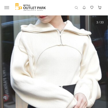
3
/
33