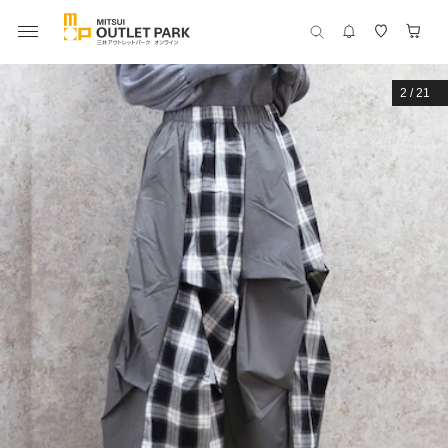
2
/
21