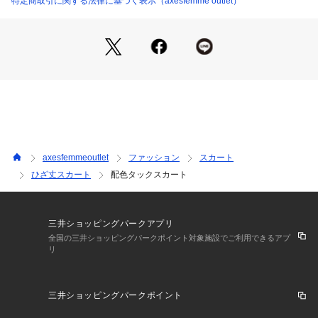
特定商取引に関する法律に基づく表示（axesfemme outlet）
シンプルなニットやカットソーと合わせてスカートを主役にす
るのがおすすめ。ショートブーツやパンプスで上品な雰囲気に
仕上げたり、スニーカーを合わせてカジュアルダウンするのも
◎。トップスをインしてウエストラインを強調すると、よりス
タイルアップ効果が期待できます。
【素材】裏地あり 透け感なし 伸縮性なし
axesfemmeoutlet
ファッション
スカート
ひざ丈スカート
配色タックスカート
三井ショッピングパークアプリ
全国の三井ショッピングパークポイント対象施設でご利用できるアプ
リ
三井ショッピングパークポイント