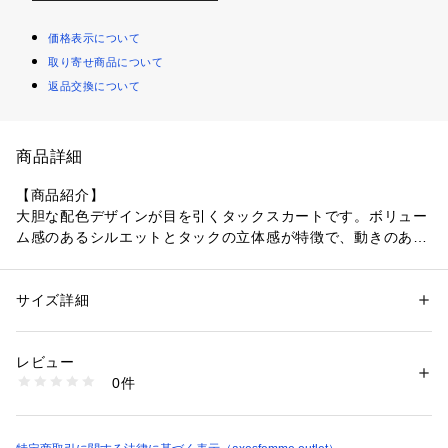
価格表示について
取り寄せ商品について
返品交換について
商品詳細
【商品紹介】
大胆な配色デザインが目を引くタックスカートです。ボリュー
ム感のあるシルエットとタックの立体感が特徴で、動きのある
表情を演出します。シンプルなトップスと合わせるだけで、コ
ーディネートの主役になるアイテムです。
サイズ詳細
性別：
レディース
 【デザイン】
カテゴリー：
ファッション
 ＞ 
スカート
 ＞ 
ひざ丈スカート
素材：表地:綿100%、別布:ナイロン100%、裏地:ポリエステル100%
異なるカラーの生地を大胆に切り替えた配色デザインが特徴。
生産国：中国製
レビュー
タックが施されており、ふんわりと広がる立体感のあるシルエ
商品番号：
1077900001019 
（モール）
0件
ットを生み出します。ウエストはゴム仕様で、リラックスした
KM291X108 （ショップ）
履き心地とスタイルアップの両方を叶える一枚です。
 【コーディネート】