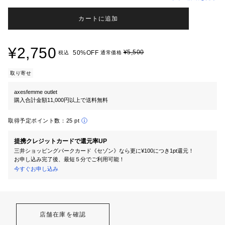
カートに追加
¥2,750
¥5,500
50%OFF
税込
通常価格
取り寄せ
axesfemme outlet
購入合計金額11,000円以上で送料無料
取得予定ポイント数：
25 pt
提携クレジットカードで還元率UP
三井ショッピングパークカード《セゾン》なら更に¥100につき1pt還元！
お申し込み完了後、最短５分でご利用可能！
今すぐお申し込み
店舗在庫を確認