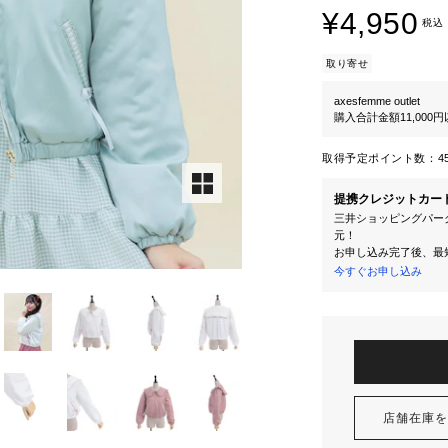
¥4,950
税込
取り寄せ
axesfemme outlet
購入合計金額11,000
取得予定ポイント数：
4
提携クレジットカー
三井ショッピングパーク
元！
お申し込み完了後、最
今すぐお申し込み
店舗在庫