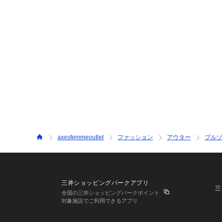
axesfemmeoutlet
ファッション
アウター
ブル
三井ショッピングパークアプリ
三
全国の三井ショッピングパークポイント
対象施設でご利用できるアプリ