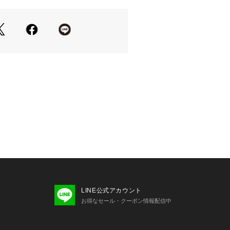
ターです。
】
ズのガトー・フレーズフリルワンピー
デがおすすめです。
ースにもピッタリなアウターです。
透け感なし 伸縮性なし
LINE公式アカウント
お得なセール・クーポン情報配信中