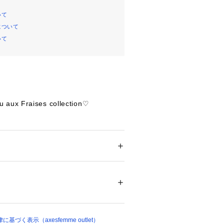
いて
について
いて
aux Fraises collection♡
らかな生クリームのショートケーキを
ーズ♡
ション
 ＞ 
アウター
 ＞ 
ブルゾン・スタジャン
テル96%、 :ポリウレタン4%、中綿:ポリエ
トケーキの日♪
:ポリエステル100%、レース:ポリエステル1
の様にフリルで襟をデコレーションし
テル100%
01039 
（モール）
の様にあしらったパール飾りがポイン
ョップ）
ているので軽く暖かい季節の変わり目
づく表示（axesfemme outlet）