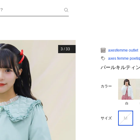
？
3
/
33
axesfemme outlet
axes femme poeti
パールキルティ
カラー
白
M
サイズ