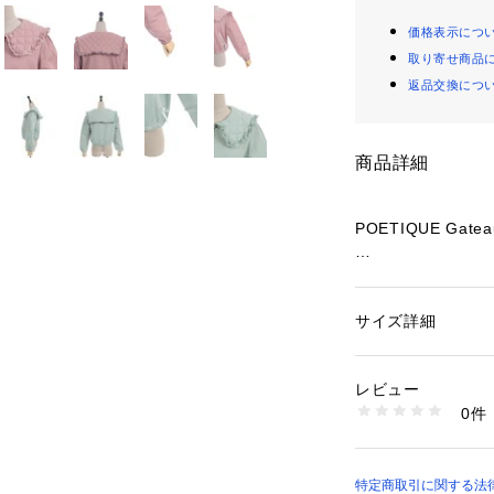
価格表示につ
取り寄せ商品
返品交換につ
商品詳細
POETIQUE Gateau 
真っ赤な苺となめ
イメージしたシリ
サイズ詳細
性別：
レディース
【デザイン】
カテゴリー：
ファッ
素材：表地:ポリエス
毎月22日はショー
ステル100%、テープ
レビュー
ホイップクリーム
00%、裏地:ポリエス
0件
たブルゾンです。
生産国：中国製
商品番号：
10779000
ケーキのアラザン
TS413X48P （シ
ト。
薄めの中綿が入っ
特定商取引に関する法律に基