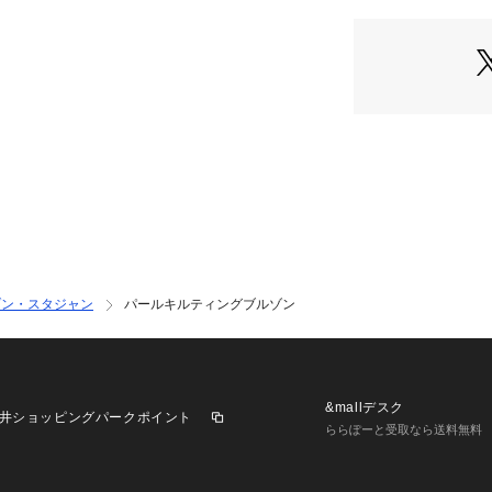
におすすめのアウ
【コーディネート
こちらは同シリー
スと合わせたコー
ガーリーなワンピ
【素材】裏地あり 
ゾン・スタジャン
パールキルティングブルゾン
&mallデスク
井ショッピングパークポイント
ららぽーと受取なら送料無料