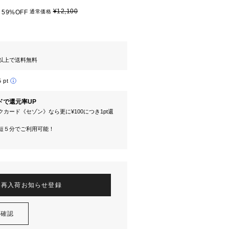
¥12,100
59%OFF
通常価格
円以上で送料無料
5 pt
ドで還元率UP
カード《セゾン》なら更に¥100につき1pt還
短５分でご利用可能！
再入荷お知らせ登録
を確認