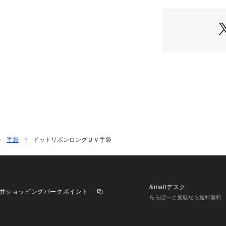
手袋
ドットリボンロングＵＶ手袋
&mallデスク
井ショッピングパークポイント
ららぽーと受取なら送料無料