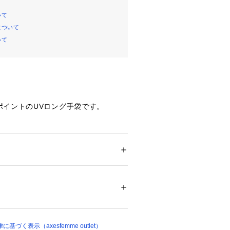
いて
について
いて
ポイントのUVロング手袋です。
アクセントとして取り入れ、上品＆フ
。
切替を入れ、メリハリをつけたデザイ
ション
 ＞ 
ファッション雑貨
 ＞ 
手袋
96%、 :ポリウレタン4%、掌部:ポリエステ
タン4%、レース:ナイロン100%、レース:ナイ
タイプなので、腕全体を紫外線からしっ
レタン18%
す。
01545 
（モール）
地なので、通気性が良く快適な付け心
ョップ）
には必須のアイテムです。
づく表示（axesfemme outlet）