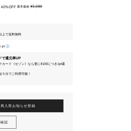
¥3,080
40%OFF
通常価格
円以上で送料無料
6 pt
ドで還元率UP
カード《セゾン》なら更に¥100につき1pt還
短５分でご利用可能！
再入荷お知らせ登録
を確認