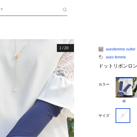
？
1
/
20
axesfemme outlet
axes femme
ドットリボンロ
カラー
紺
F
サイズ