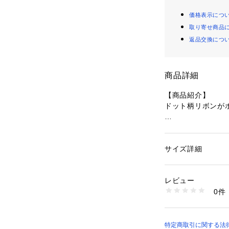
価格表示につ
取り寄せ商品
返品交換につ
商品詳細
【商品紹介】
ドット柄リボンが
【デザイン】
小さなドット柄を
ェミニンな印象に
サイズ詳細
性別：
レディース
手首部分にレース
カテゴリー：
ファッ
素材：甲部:レーヨン
ンです。
ル96%、 :ポリウレ
レビュー
UV仕様のロング
ロン82%、 :ポリウ
0件
かり守ってくれま
生産国：中国製
商品番号：
10779000
裏側がメッシュ生
FD634X145 （シ
地◎
日差しの強い季節
特定商取引に関する法律に基