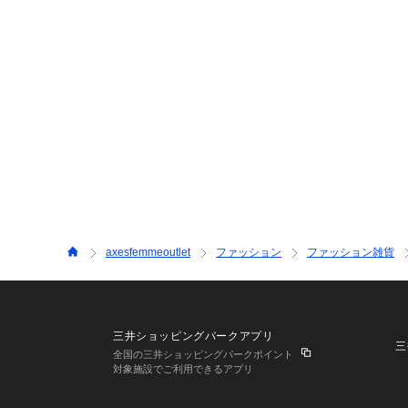
axesfemmeoutlet
ファッション
ファッション雑貨
三井ショッピングパークアプリ
三
全国の三井ショッピングパークポイント
対象施設でご利用できるアプリ