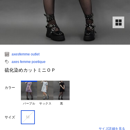
axesfemme outlet
axes femme poetique
硫化染めカットミニＯＰ
カラー
パープル
サックス
黒
M
サイズ
サイズ詳細を見る