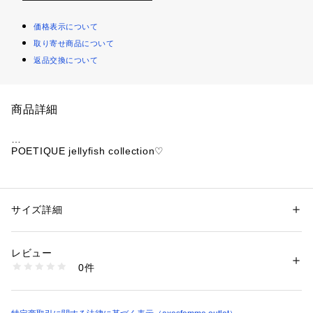
価格表示について
取り寄せ商品について
返品交換について
商品詳細
POETIQUE jellyfish collection♡
深い海を揺蕩う海月をイメージしたシリーズ🪼
【デザイン】
サイズ詳細
性別：
レディース
ヴィンテージの様な独特のムラ感を与える硫化染め加工を施し
カテゴリー：
ファッション
 ＞ 
ワンピース・ドレス
 ＞ 
ワンピース
素材：:綿100%
たカットソー素材のワンピースです。
生産国：中国製
レビュー
さらりと着用できる素材感で羽織りなどを合わせたコーデにピ
商品番号：
1077900001713 
（モール）
0件
ッタリ！
CM351X01P （ショップ）
スッキリとしたシルエットで色々なアイテムと相性抜群です。
【コーディネート】