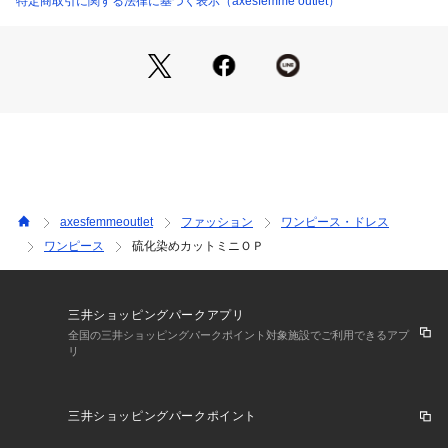
特定商取引に関する法律に基づく表示（axesfemme outlet）
こちらはクラゲシアーロングシャツと合わせたコーデもおすす
めです。
ラフにシャツを羽織って肩あきをチラ見せした抜け感のあるコ
ーデが◎！
【素材】裏地なし 透け感なし 伸縮性あり
axesfemmeoutlet
ファッション
ワンピース・ドレス
ワンピース
硫化染めカットミニＯＰ
三井ショッピングパークアプリ
全国の三井ショッピングパークポイント対象施設でご利用できるアプ
リ
三井ショッピングパークポイント