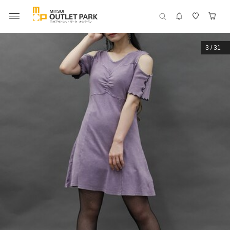
3
/
31