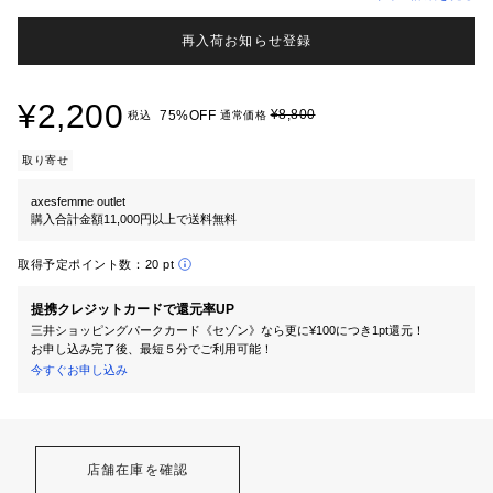
再入荷お知らせ登録
¥2,200
¥8,800
75%OFF
税込
通常価格
取り寄せ
axesfemme outlet
購入合計金額11,000円以上で送料無料
取得予定ポイント数：
20 pt
提携クレジットカードで還元率UP
三井ショッピングパークカード《セゾン》なら更に¥100につき1pt還元！
お申し込み完了後、最短５分でご利用可能！
今すぐお申し込み
店舗在庫を確認