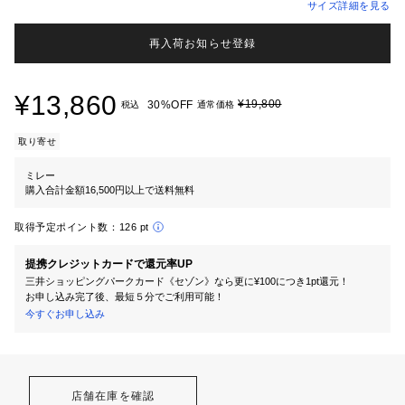
サイズ詳細を見る
再入荷お知らせ登録
¥13,860
¥19,800
30%OFF
税込
通常価格
取り寄せ
ミレー
購入合計金額16,500円以上で送料無料
取得予定ポイント数：
126 pt
提携クレジットカードで還元率UP
三井ショッピングパークカード《セゾン》なら更に¥100につき1pt還元！
お申し込み完了後、最短５分でご利用可能！
今すぐお申し込み
店舗在庫を確認