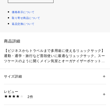
価格表示について
取り寄せ商品について
返品交換について
商品詳細
【ビジネスからトラベルまで多用途に使えるリュックサック】

通勤・通学・旅行など普段使いに最適なリュックサック。スー
ツケースのように開くメイン気室とオーガナイザーポケットで
荷物の整理も出し入れも簡単に行えます。背面側にノートPC
やタブレット端末、書類等を収納するスリーブ、フロントに2
つの小物ポケット、上部のスマホやカメラなどの収納に便利な
サイズ詳細
性別：
レディース
メンズ
保護機能付きポケットによって、ビジネスや旅行でのかさばる
カテゴリー：
バッグ
 ＞ 
バックパック・リュック
素材：420D ナイロン100%
荷物を思い通りに収納できます。
レビュー
商品番号：
1078900000001 
（モール）
2件
MIS0702 （ショップ）