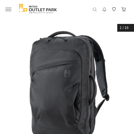
1
/
16