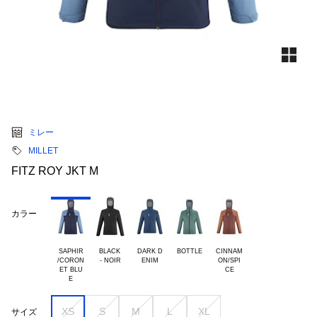
ミレー
MILLET
FITZ ROY JKT M
カラー
SAPHIR

BLACK 

DARK D

BOTTLE
CINNAM

/CORON

ON/SPI

ET BLU

XS
S
M
L
XL
サイズ