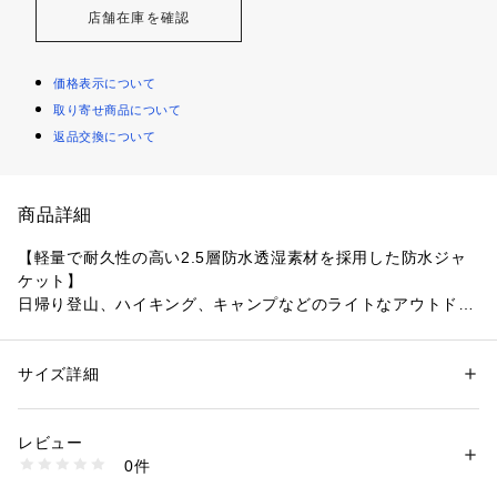
店舗在庫を確認
価格表示について
取り寄せ商品について
返品交換について
商品詳細
【軽量で耐久性の高い2.5層防水透湿素材を採用した防水ジャ
ケット】

日帰り登山、ハイキング、キャンプなどのライトなアウトドア
に対応する防水透湿ジャケット。100%リサイクルポリエステ
ルの環境に配慮した素材で、軽量で柔らかく耐久性にも優れた
ドライエッジ2.5レイヤー素材は、予期しない悪天候にも耐え
サイズ詳細
性別：
メンズ
られる耐水性と衣服内のムレを排出する透湿性を備えます。頭
カテゴリー：
ファッション
 ＞ 
アウター
 ＞ 
その他アウター
素材：ドライエッジ マイクロ リップストップ 2.5L  

の形にフィットする調節可能なフード、蒸れを軽減する脇の下
リサイクルポリエステル100％　

レビュー
のベンチレーションなど、不快な雨天時でも快適さをキープす
耐水圧：10,000mm  透湿性：10,000g  耐久撥水加工
0件
る機能をそろえています。
商品番号：
1078900000021 
（モール）