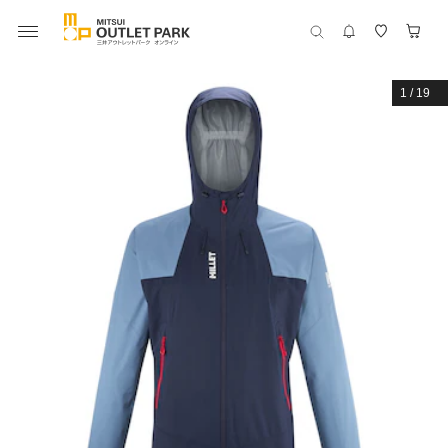
1
/
19