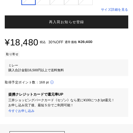
サイズ詳細を見る
再入荷お知らせ登録
¥18,480
¥26,400
30%OFF
税込
通常価格
取り寄せ
ミレー
購入合計金額16,500円以上で送料無料
取得予定ポイント数：
168 pt
提携クレジットカードで還元率UP
三井ショッピングパークカード《セゾン》なら更に¥100につき1pt還元！
お申し込み完了後、最短５分でご利用可能！
今すぐお申し込み