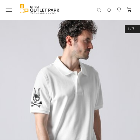
1
/
7