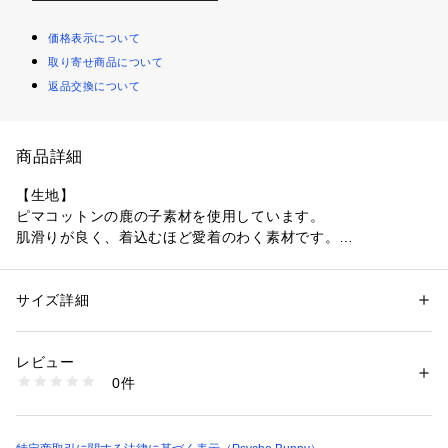
価格表示について
取り寄せ商品について
返品交換について
商品詳細
【生地】
ピマコットンの鹿の子素材を使用しています。
肌滑りが良く、着込むほど愛着のわく素材です。
【デザイン】
ベーシックな鹿の子のボディに、両袖のバニーロゴが印象的な
サイズ詳細
性別：
メンズ
ポロシャツ。
カテゴリー：
ファッション
 ＞ 
トップス
 ＞ 
ポロシャツ
素材：表地: コットン100%, リブ部分: コットン100%, 裏側テープ部分: 
モノトーンの展開でコントラストの効いたホワイト×ブラッ
コットン100%
レビュー
ク、ブラック×ホワイト加え、グレー×ブラックのさり気ないカ
0件
ラーリングもおすすめです。
商品番号：
1079000000081 
（モール）
131232-PB224 （ショップ）
パイピングやボタンの色使いもアクセントになっています。