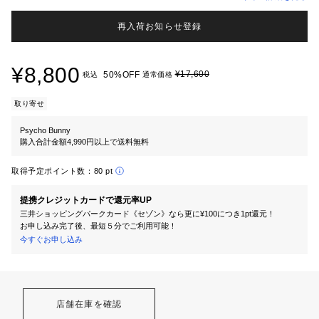
再入荷お知らせ登録
¥8,800
¥17,600
50%OFF
税込
通常価格
取り寄せ
Psycho Bunny
購入合計金額4,990円以上で送料無料
取得予定ポイント数：
80 pt
提携クレジットカードで還元率UP
三井ショッピングパークカード《セゾン》なら更に¥100につき1pt還元！
お申し込み完了後、最短５分でご利用可能！
今すぐお申し込み
店舗在庫を確認