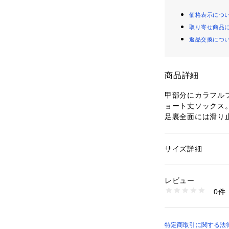
価格表示につ
取り寄せ商品
返品交換につ
商品詳細
甲部分にカラフル
ョート丈ソックス
足裏全面には滑り
日本製
サイズ詳細
性別：
メンズ
カテゴリー：
ファッ
ション雑貨
素材：表地: コットン
レビュー
レタン
0件
商品番号：
10790000
131772-GF196 
特定商取引に関する法律に