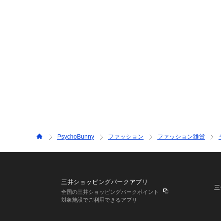
PsychoBunny
ファッション
ファッション雑貨
三井ショッピングパークアプリ
三
全国の三井ショッピングパークポイント
対象施設でご利用できるアプリ