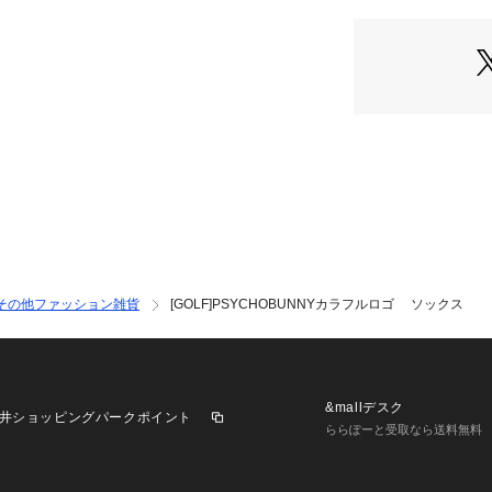
その他ファッション雑貨
[GOLF]PSYCHOBUNNYカラフルロゴ ソックス
&mallデスク
井ショッピングパークポイント
ららぽーと受取なら送料無料