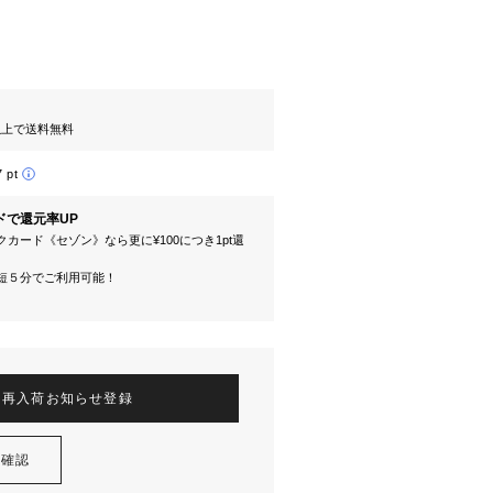
円以上で送料無料
7 pt
ドで還元率UP
カード《セゾン》なら更に¥100につき1pt還
短５分でご利用可能！
再入荷お知らせ登録
を確認