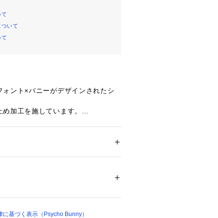
いて
について
いて
フォント×バニーがデザインされたシ
。
止め加工を施しています。
ション
 ＞ 
ファッション雑貨
 ＞ 
その他ファッ
, アクリル, ナイロン, ポリエステル, ポリウ
00284 
（モール）
（ショップ）
基づく表示（Psycho Bunny）