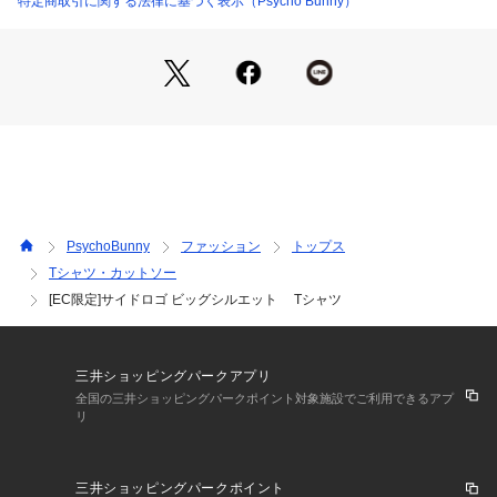
特定商取引に関する法律に基づく表示（Psycho Bunny）
とで派手過ぎずコーディネートの程よいアクセントになるよう
なバランスに仕上げています。
半端袖で、リラックスしたビッグシルエットならではの着用感
とトレンド感のある1着。
両袖にラインを入れることでスポーティーな雰囲気をプラスし
つつ、どんなパンツにも合う1枚です。
中国製
※サンプルを着用しておりますので、実際の商品と仕様、加
PsychoBunny
ファッション
トップス
工、サイズが若干異なる場合がございます。予めご了承くださ
Tシャツ・カットソー
い。
[EC限定]サイドロゴ ビッグシルエット Tシャツ
model：H186 B98 W78 H95 着用サイズ：X-LARGE
三井ショッピングパークアプリ
全国の三井ショッピングパークポイント対象施設でご利用できるアプ
リ
三井ショッピングパークポイント