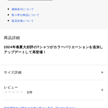
価格表示について
取り寄せ商品について
返品交換について
商品詳細
2024年春夏大好評のTシャツがカラーバリエーションを追加し
アップデートして再登場！
【生地】
40/2 T/C 天竺を使用しています。生地の風合いも柔らかく、
着心地の良いTシャツ。
サイズ詳細
性別：
メンズ
T/Cとは…テトロン(ポリエステル)とコットン(綿)の混紡生地の
カテゴリー：
ファッション
 ＞ 
トップス
 ＞ 
Tシャツ・カットソー
素材：表地：ポリエステル65%,コットン35%　リブ部分：コットン95%,
こと。
ポリウレタン5%
レビュー
ポリエステルを混紡することによって軽量に仕上がり、且つ、
0件
乾きやすくシワになりにくいイージーケアが特徴です。
商品番号：
1079000000941 
（モール）
151198-PB592E （ショップ）
【デザイン】
単色のシンプルなフォントを使用し、サイドにプリントするこ