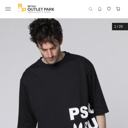
1
/
20