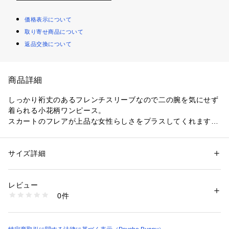
価格表示について
取り寄せ商品について
返品交換について
商品詳細
しっかり裄丈のあるフレンチスリーブなので二の腕を気にせず
着られる小花柄ワンピース。
スカートのフレアが上品な女性らしさをプラスしてくれます。
バニーロゴは小花柄に合わせた刺繍で、さりげなさを演出。春
夏のお出かけにぴったりのワンピースです。
サイズ詳細
性別：
レディース
中国製
カテゴリー：
ファッション
 ＞ 
ワンピース・ドレス
 ＞ 
ワンピース
素材：表地: コットン100%
レビュー
商品番号：
1079000001002 
（モール）
0件
151401-PBW078 （ショップ）