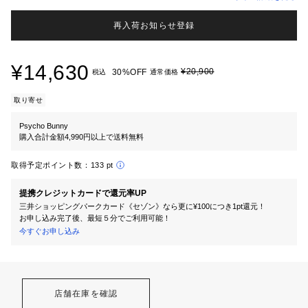
再入荷お知らせ登録
¥14,630
¥20,900
30%OFF
税込
通常価格
取り寄せ
Psycho Bunny
購入合計金額4,990円以上で送料無料
取得予定ポイント数：
133 pt
提携クレジットカードで還元率UP
三井ショッピングパークカード《セゾン》なら更に¥100につき1pt還元！
お申し込み完了後、最短５分でご利用可能！
今すぐお申し込み
店舗在庫を確認