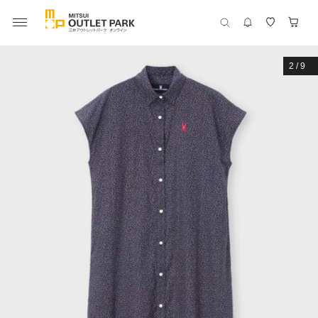
2
/
9