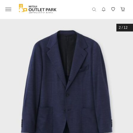
2
/
12