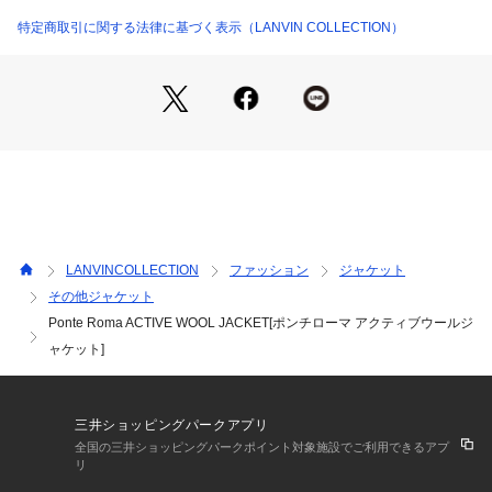
質なイメージのカラーを採用しています。
特定商取引に関する法律に基づく表示（LANVIN COLLECTION）
ベーシックな段返り3つボタンで、幅広い年齢層に向けてお勧
めの1着です。
＜NOUVELLE VAGUE＞
※サンプルを使用している為、実際の商品と仕様、加工、サイ
ズが若干異なる場合がございます。予めご了承下さいませ。
LANVINCOLLECTION
ファッション
ジャケット
その他ジャケット
Ponte Roma ACTIVE WOOL JACKET[ポンチローマ アクティブウールジ
ャケット]
三井ショッピングパークアプリ
全国の三井ショッピングパークポイント対象施設でご利用できるアプ
リ