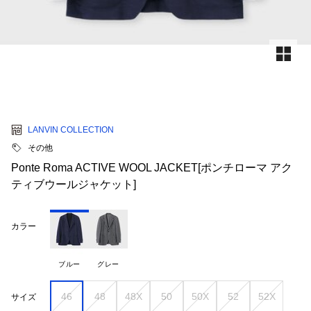
LANVIN COLLECTION
その他
Ponte Roma ACTIVE WOOL JACKET[ポンチローマ アク
ティブウールジャケット]
カラー
ブルー
グレー
46
48
48X
50
50X
52
52X
サイズ