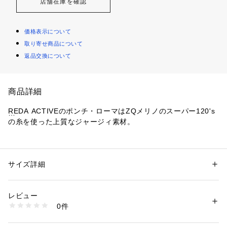
店舗在庫を確認
価格表示について
取り寄せ商品について
返品交換について
商品詳細
REDA ACTIVEのポンチ・ローマはZQメリノのスーパー120's
の糸を使った上質なジャージィ素材。
ダブルジャージの編みたてのポンチ・ローマは適度なストレッ
チ性ときちんと感があり皺になり難い保形性の編地。
サイズ詳細
性別：
メンズ
ウール100％ならではのソフトで光沢感があり、セットアップ
カテゴリー：
ファッション
 ＞ 
ジャケット
 ＞ 
その他ジャケット
素材：毛100%
に最適なジャージィ素材です。
レビュー
日本製
0件
25春夏のLANVIN COLLECTIONはブルー・ミディアムグレイ
商品番号：
1079200000046 
（モール）
の2色展開で、どちらもトップ糸を使用した深みのあるより上
158253-J245J （ショップ）