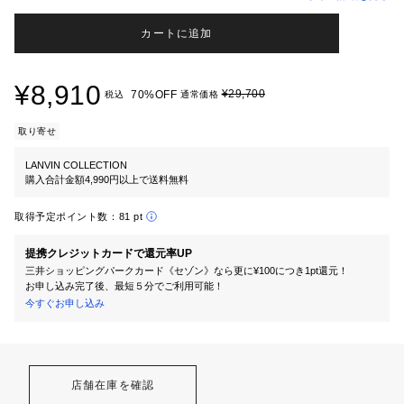
カートに追加
¥8,910
¥29,700
70%OFF
税込
通常価格
取り寄せ
LANVIN COLLECTION
購入合計金額4,990円以上で送料無料
取得予定ポイント数：
81 pt
提携クレジットカードで還元率UP
三井ショッピングパークカード《セゾン》なら更に¥100につき1pt還元！
お申し込み完了後、最短５分でご利用可能！
今すぐお申し込み
店舗在庫を確認