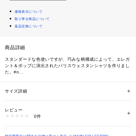
価格表示について
取り寄せ商品について
返品交換について
商品詳細
スタンダードな色使いですが、巧みな柄構成によって、エレガ
ント＆ポップに演出されたパリスウェスタンシャツを作りまし
た。#n
Les Grandes Vacances
サイズ詳細
性別：
メンズ
Model　H:186 C:92 W:75 H:90 Size:50
カテゴリー：
ファッション
 ＞ 
トップス
 ＞ 
シャツ・ブラウス
素材：表地: コットン93%, 麻7%
日本製
レビュー
0件
商品番号：
1079200000192 
（モール）
138755-S707 （ショップ）