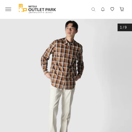
1
/
9