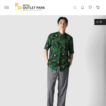
1
/
9