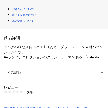
価格表示について
取り寄せ商品について
返品交換について
商品詳細
シルクの様な風合いに仕上げたキュプラ／レーヨン素材のプリ
ントシャツ。
#nランバンコレクションのグランドテーマである 『cole de P
aris』のアーティストの作品を連想させる色柄が、鮮やかに表
現されております。
サイズ詳細
性別：
メンズ
#nLes Grandes Vacances
カテゴリー：
ファッション
 ＞ 
トップス
 ＞ 
シャツ・ブラウス
素材：表地: キュプラ55%, レーヨン45%
レビュー
Model　H:186 C:92 W:75 H:90　着用サイズ：50
日本製
0件
商品番号：
1079200000199 
（モール）
138764-HS001 （ショップ）