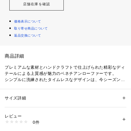
店舗在庫を確認
価格表示について
取り寄せ商品について
返品交換について
商品詳細
プレミアムな素材とハンドクラフトで仕上げられた精彩なディ
テールによる上質感が魅力のベネチアンローファーです。
シンプルに洗練されたタイムレスなデザインは、今シーズンだ
けでなく長く愛用できるバーサタイルなスタイルです。
サイズ詳細
性別：
メンズ
カテゴリー：
シューズ
 ＞ 
ローファー
素材：アッパー素材: 牛革
ライニング素材: ファブリック
レビュー
アウトソール素材: ラバー
0件
テクノロジー: GRAND OS