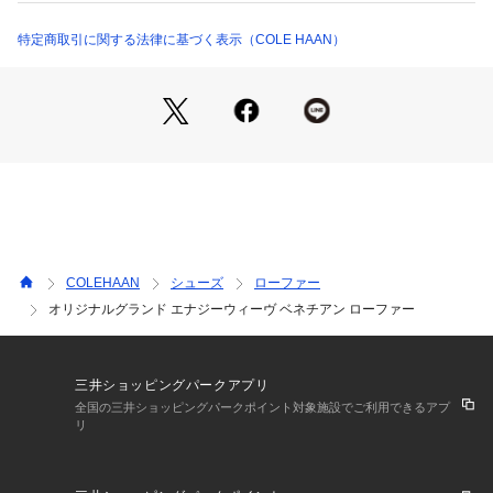
商品番号：
1079700000281 
（モール）
OG.ENRGYWEAVE.VTN.LF （ショップ）
特定商取引に関する法律に基づく表示（COLE HAAN）
COLEHAAN
シューズ
ローファー
オリジナルグランド エナジーウィーヴ ベネチアン ローファー
三井ショッピングパークアプリ
全国の三井ショッピングパークポイント対象施設でご利用できるアプ
リ