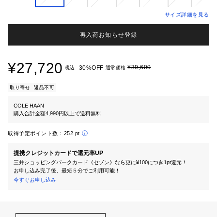
サイズ詳細を見る
再入荷お知らせ登録
¥27,720
¥39,600
30%OFF
税込
通常価格
取り寄せ
返品不可
COLE HAAN
購入合計金額4,990円以上で送料無料
取得予定ポイント数：
252 pt
提携クレジットカードで還元率UP
三井ショッピングパークカード《セゾン》なら更に¥100につき1pt還元！
お申し込み完了後、最短５分でご利用可能！
今すぐお申し込み