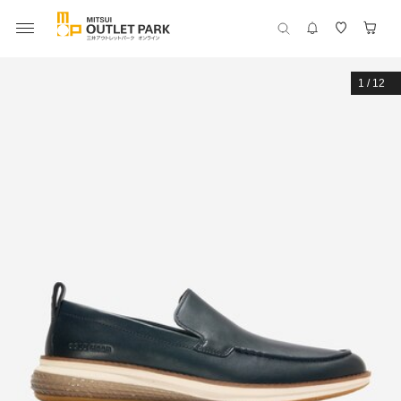
1
/
12