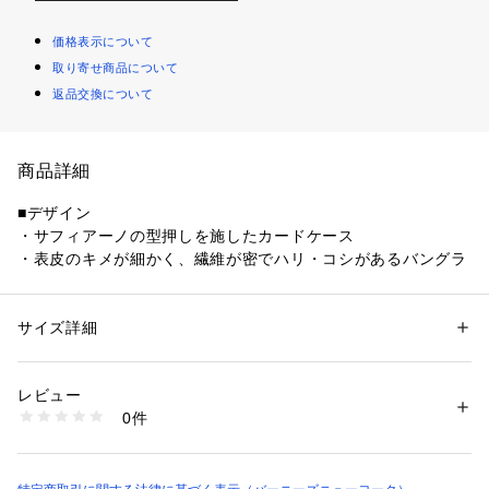
価格表示について
取り寄せ商品について
返品交換について
商品詳細
■デザイン
・サフィアーノの型押しを施したカードケース
・表皮のキメが細かく、繊維が密でハリ・コシがあるバングラ
ディッシュ産のコブ牛革を使用
・顔料仕上げのマットな質感も特徴
・耐久性・撥水性の高いアイテム
サイズ詳細
性別：
メンズ
カテゴリー：
ファッション
 ＞ 
ファッション雑貨
 ＞ 
その他ファッション雑
貨
■仕様
レビュー
・カードポケット×4
生産国：中国
0件
商品番号：
1080000000495 
（モール）
2270183 （ショップ）
■ブランド
＜BARNEYS NEW YORK（バーニーズ　ニューヨーク）＞の
オリジナルコレクションでは、メンズ、ウィメンズのウェアや