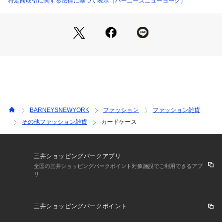
特定商取引に関する法律に基づく表示（バーニーズニューヨーク）
アクセサリー、シューズを中心に、ベビーアイテム、テーブル
ウェアやステーショナリーまで幅広いアイテムを取り揃えてい
ます。
ウェアは素材や縫製にこだわり、ベーシックなデザインに程よ
くトレンド感を加えているのが特徴です。
スペシャリティストアならではのラインナップをどうぞお楽し
みください。
こちらの商品はアウトレット店舗お取扱い品です。
※アウトレット店舗・オンラインストアのみで展開してお
BARNEYSNEWYORK
ファッション
ファッション雑貨
り、旗艦店ではお取り扱いはございません。
その他ファッション雑貨
カードケース
※本商品は、返品・交換をお受けいたしかねます。
※本商品は、MY BARNEYSポイント付与対象外となります。
※一部商品詳細画像に、現在販売していない色の画像を使用
三井ショッピングパークアプリ
している場合がございます。
全国の三井ショッピングパークポイント対象施設でご利用できるアプ
リ
三井ショッピングパークポイント