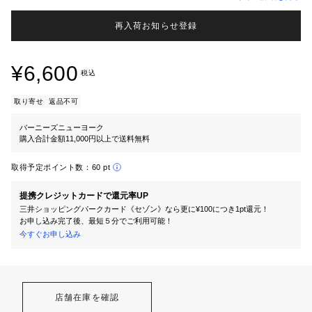
再入荷お知らせ登録
¥6,600
税込
取り寄せ
返品不可
バーニーズニューヨーク
購入合計金額11,000円以上で送料無料
取得予定ポイント数：
60 pt
提携クレジットカードで還元率UP
三井ショッピングパークカード《セゾン》なら更に¥100につき1pt還元！
お申し込み完了後、最短５分でご利用可能！
今すぐお申し込み
店舗在庫を確認