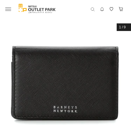
1
/
9