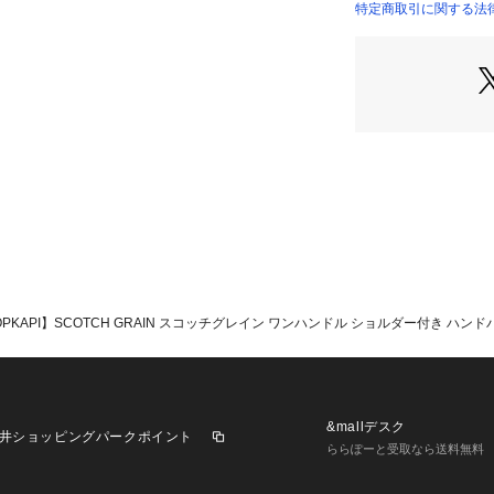
見た目以上の収納
特定商取引に関する法律
間違いなし。
スコッチグレイン
偶然レザーの表面
工をPVC素材へ
味わい深い表情と
※商品画像はサン
変更が生じる場合
い。
 TOPKAPI】SCOTCH GRAIN スコッチグレイン ワンハンドル ショルダー付き ハン
&mallデスク
井ショッピングパークポイント
ららぽーと受取なら送料無料