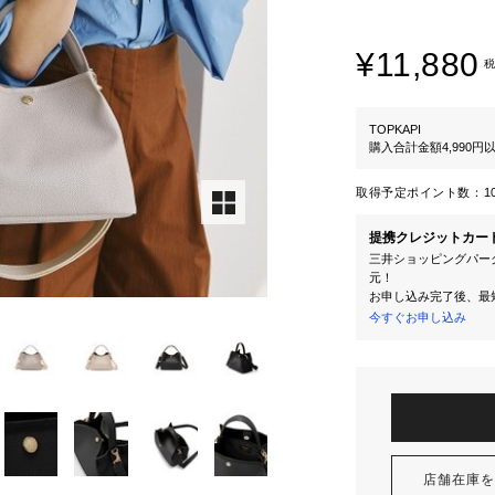
¥11,880
税
TOPKAPI
購入合計金額4,990
取得予定ポイント数：
1
提携クレジットカー
三井ショッピングパーク
元！
お申し込み完了後、最
今すぐお申し込み
店舗在庫