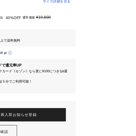
サイズ詳細を見る
¥19,800
込
40%OFF
通常価格
円以上で送料無料
08 pt
ドで還元率UP
カード《セゾン》なら更に¥100につき1pt還
短５分でご利用可能！
再入荷お知らせ登録
を確認