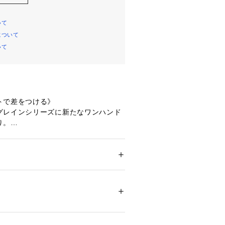
いて
について
いて
トで差をつける》
グレインシリーズに新たなワンハンド
り。
テッチを入れ、ボクシーなシルエット
クなデザインに注目。
の口元は大きく開き、荷物が出し入れ
しいポイント。
 ＞ 
ショルダーバッグ
 アクリル 牛革/裏張り：レーヨン
るふっくらとしたワンハンドルとボデ
分にはレザーを採用し、シックな佇ま
00137 
（モール）
（ショップ）
ストラップをジョイントすれば斜めが