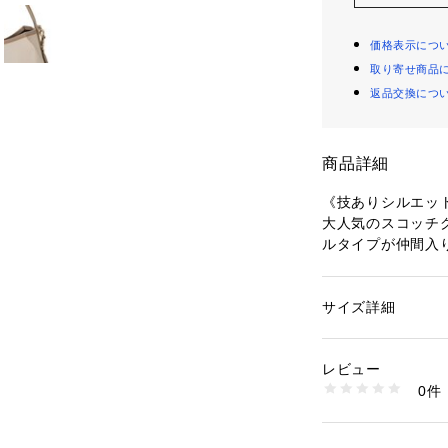
価格表示につ
取り寄せ商品
返品交換につ
商品詳細
《技ありシルエッ
大人気のスコッチ
ルタイプが仲間入
ボディの四隅にス
に成形したユニー
マグネット開閉式
サイズ詳細
性別：
レディース
しやすいのもうれ
カテゴリー：
バッグ
素材：ポリ塩化ビニル
側面から立ち上が
生産国：日本
レビュー
ィのトリミング部
商品番号：
10801000
0件
いを演出します。
503086100525 
付属のショルダー
けもOK。