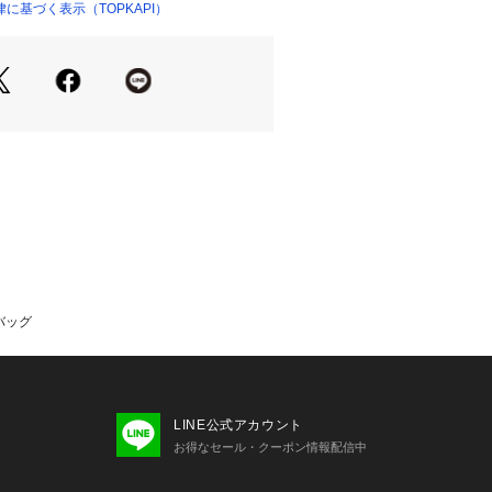
力で、オンにもオフにも活躍すること
に基づく表示（TOPKAPI）
…かつてスコットランドで麦の模様が
についたことに由来する粒状のシボ加
施した大人気シリーズ。レザーライクな
、キズや雨にも強いタフさが特長。
プルのため、色味やサイズ、仕様等に
がございますので、予めご了承くださ
ドバッグ
LINE公式アカウント
お得なセール・クーポン情報配信中