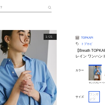
？
1
/
21
TOPKAPI
トプカピ
【Breath TOP
レイン ワンハン
カラー
サンドグレー
ペ
ワンサ
サイズ
イズ