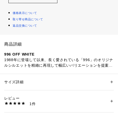
価格表示について
取り寄せ商品について
返品交換について
商品詳細
996 OFF WHITE
1988年に登場して以来、長く愛されている「996」のオリジナ
ルシルエットを精緻に再現して幅広いバリエーションを提案す
る「CM996」の新色が登場。クッション性に優れたC-CAP搭
載の2層構造ミッドソールとPUインソールが快適な履き心地を
提供。ピッグスエード/メッシュのアッパーを定番カラーのコ
サイズ詳細
性別：
メンズ
ンビネーションで展開。
カテゴリー：
シューズ
 ＞ 
スニーカー・スリッポン
素材：天然皮革 合成繊維
レビュー
商品番号：
1080200000911 
（モール）
1件
CM996CN2 （ショップ）