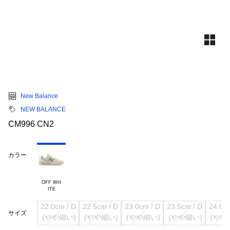
New Balance
NEW BALANCE
CM996 CN2
カラー
OFF WH

22.0cm / D

22.5cm / D

23.0cm / D

23.5cm / D

24.0cm
サイズ