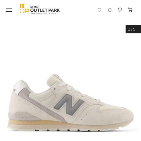
1
/
5