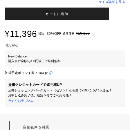
サイズ詳細を見る
カートに追加
¥11,396
¥16,280
30%OFF
税込
通常価格
取り寄せ
New Balance
購入合計金額5,000円以上で送料無料
取得予定ポイント数：
103 pt
提携クレジットカードで還元率UP
三井ショッピングパークカード《セゾン》なら更に¥100につき1pt還元！
お申し込み完了後、最短５分でご利用可能！
今すぐお申し込み
店舗在庫を確認