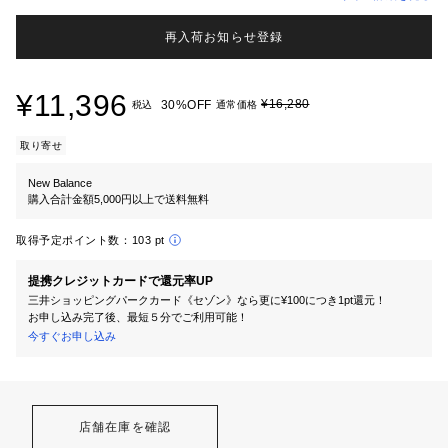
再入荷お知らせ登録
¥11,396
¥16,280
30%OFF
税込
通常価格
取り寄せ
New Balance
購入合計金額5,000円以上で送料無料
取得予定ポイント数：
103 pt
提携クレジットカードで還元率UP
三井ショッピングパークカード《セゾン》なら更に¥100につき1pt還元！
お申し込み完了後、最短５分でご利用可能！
今すぐお申し込み
店舗在庫を確認