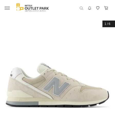
1
/
6