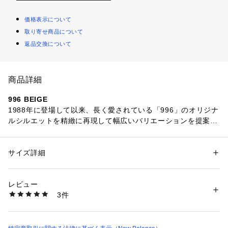
価格表示について
取り寄せ商品について
返品交換について
商品詳細
996 BEIGE
1988年に登場して以来、長く愛されている「996」のオリジナ
ルシルエットを精緻に再現して幅広いバリエーションを提案す
る「CM996」の新色が登場。
クッション性に優れたC-CAP搭載の2層構造ミッドソールとPU
インソールが快適な履き心地を提供。
サイズ詳細
性別：
レディース
メンズ
ピッグスエード/メッシュのアッパーに、オフホワイトのミッ
カテゴリー：
シューズ
 ＞ 
スニーカー・スリッポン
素材：天然皮革 合成繊維 -
ドソールとナイロンタン、リフレクティブのNロゴを組み合わ
生産国：VIETNAM
レビュー
せ、80年代ビンテージ風に仕上げました。
商品番号：
1080200000989 
（モール）
3件
CM996CL2 （ショップ）