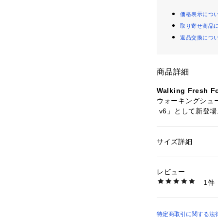
価格表示につ
取り寄せ商品
返品交換につ
商品詳細
Walking Fresh 
ウォーキングシューズ
 v6」として新登
ッション性を提供する
ーキング仕様にア
て更なる安定性を
サイズ詳細
性別：
メンズ
然な歩行をアシス
カテゴリー：
シュー
素材：天然皮革 合成繊
性、屈曲性を考慮
生産国：CHINA
レビュー
用した新定番モデ
商品番号：
10802000
1件
MW880BK6 （ショ
特定商取引に関する法律に