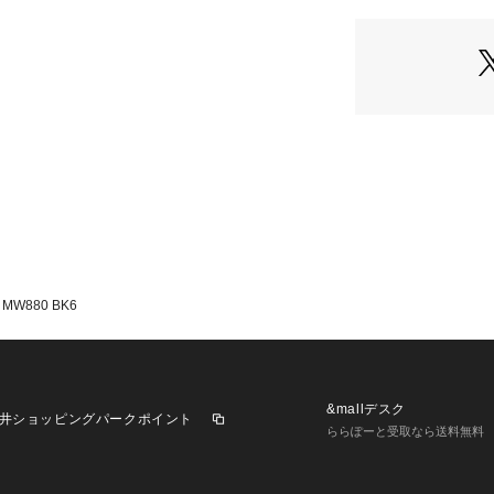
MW880 BK6
&mallデスク
井ショッピングパークポイント
ららぽーと受取なら送料無料