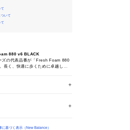
いて
について
いて
Foam 880 v6 BLACK
の代表品番が「Fresh Foam 880
場。長く、快適に歩くために卓越したク
Fresh Foamミッドソールをウォ
レンジし、踵のCRカウンターと合わせ
確保。着地時から足裏全体を使って自
トするアウトソールは防滑性、耐久
ズ
 ＞ 
スニーカー・スリッポン
維 -
した構造に。環境に配慮した素材を採
ル。
01302 
（モール）
ップ）
基づく表示（New Balance）