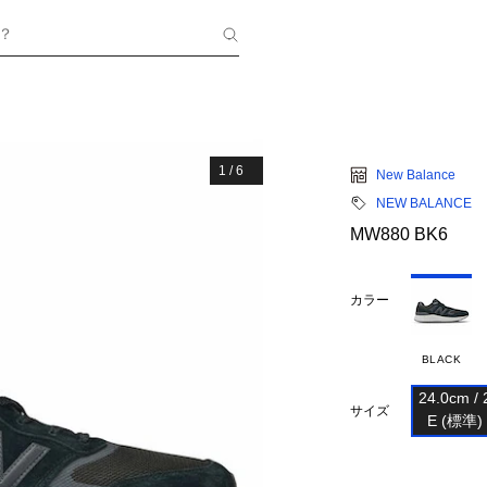
？
1
/
6
New Balance
NEW BALANCE
MW880 BK6
カラー
BLACK
24.0cm / 2
サイズ