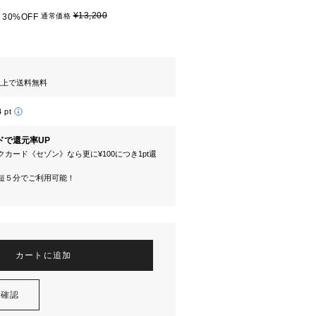
¥13,200
30%OFF
通常価格
円以上で送料無料
4 pt
ドで還元率UP
カード《セゾン》なら更に¥100につき1pt還
短５分でご利用可能！
カートに追加
を確認