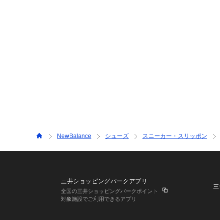
NewBalance
シューズ
スニーカー・スリッポン
三井ショッピングパークアプリ
三
全国の三井ショッピングパークポイント
対象施設でご利用できるアプリ