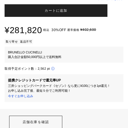
カートに追加
¥281,820
¥402,600
30%OFF
税込
通常価格
取り寄せ
返品不可
BRUNELLO CUCINELLI
購入合計金額50,000円以上で送料無料
取得予定ポイント数：
2,562 pt
提携クレジットカードで還元率UP
三井ショッピングパークカード《セゾン》なら更に¥100につき1pt還元！
お申し込み完了後、最短５分でご利用可能！
今すぐお申し込み
店舗在庫を確認