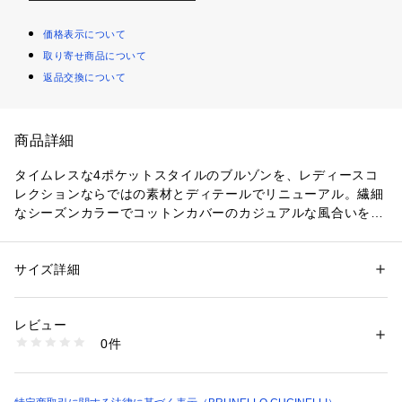
価格表示について
取り寄せ商品について
返品交換について
商品詳細
タイムレスな4ポケットスタイルのブルゾンを、レディースコ
レクションならではの素材とディテールでリニューアル。繊細
なシーズンカラーでコットンカバーのカジュアルな風合いを引
き立てています。高貴なモニーレを刺繍したラベルを胸ポケッ
トにあしらい、純粋なBrunello Cucinelliスタイルの洗練された
きらめきをプラスしました。
サイズ詳細
性別：
レディース
カテゴリー：
ファッション
 ＞ 
ジャケット
 ＞ 
その他ジャケット
素材：COTTON 60％　LINEN 40％
生産国：イタリア
レビュー
洗濯：液温は30℃を限度とし洗濯可、漂白不可。自然乾燥、平干し。乾燥
0件
機使用不可、低温・スチームなしでアイロン仕上げ可。ドライクリーニン
グ不可。
※詳しい洗濯方法については、商品の品質表示タグをご覧ください
商品番号：
1080400000005 
（モール）
241ML9962994 （ショップ）