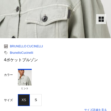
BRUNELLO CUCINELLI
BrunelloCucinelli
4ポケットブルゾン
カラー
ミント
XS
S
サイズ
サイズ詳細を見る