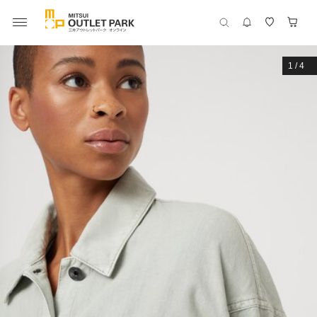
1
/
4