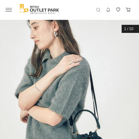
1
/
10