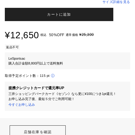
サイズ詳細を見る
カートに追加
¥12,650
¥25,300
50%OFF
税込
通常価格
返品不可
LeSportsac
購入合計金額8,800円以上で送料無料
取得予定ポイント数：
115 pt
提携クレジットカードで還元率UP
三井ショッピングパークカード《セゾン》なら更に¥100につき1pt還元！
お申し込み完了後、最短５分でご利用可能！
今すぐお申し込み
店舗在庫を確認