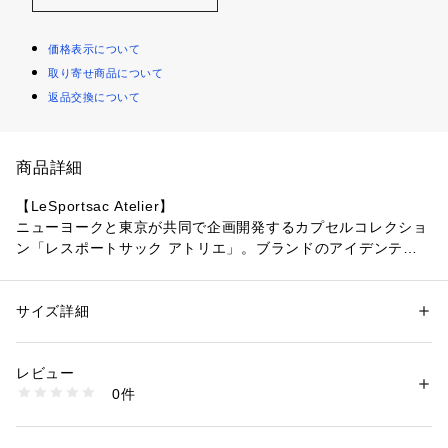
価格表示について
取り寄せ商品について
返品交換について
商品詳細
【LeSportsac Atelier】
ニューヨークと東京が共同で企画開発するカプセルコレクショ
ン「レスポートサック アトリエ」。ブランドのアイデンティ
ティーである軽量性と機能性を軸に、最新素材やモダンなデザ
インで、よりファッション性を高めたコレクションです。
サイズ詳細
性別：
レディース
メンズ
シャドウブラック
カテゴリー：
バッグ
 ＞ 
ショルダーバッグ
素材：ナイロン
無地のブラック（黒）に、ブラウン（茶）のロゴテープがアク
レビュー
セント。ちらっと見える裏地のゼブラ柄もポイントです。
商品番号：
1081400001041 
（モール）
0件
1061HB87 （ショップ）
【スタイル説明】
コロンとしたフォルムがかわいらしい巾着型ミニショルダーバ