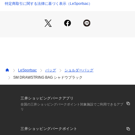
ッグ。シンセティックレザー（合皮）ハンドルを使用し、カジ
特定商取引に関する法律に基づく表示（LeSportsac）
ュアルながらエレガントにも持ちやすいデザインに。スマート
フォンやミニ財布などを入れて、ちょっとしたお出かけはもち
ろん、旅行やディナーなどのサブバッグとしてもおすすめで
す。取り外し可能なショルダーストラップ付きで、手持ちや肩
掛け、斜めがけとスタイリングに合わせてお使いいただけま
す。
【仕様】
メイン開閉部：巾着
内側：ファスナーポケット×1
LeSportsac
バッグ
ショルダーバッグ
ショルダーストラップ：取り外し・長さ調整可
SM DRAWSTRING BAG シャドウブラック
こちらはレスポートサック公式ストアです。商品は全て正規品
です。
三井ショッピングパークアプリ
※同じスタイルでお探しの場合は
全国の三井ショッピングパークポイント対象施設でご利用できるアプ
リ
【レスポ　1061】
プリント一覧をご覧になりたい場合は
【レスポ　HB87】
三井ショッピングパークポイント
と画面上部の「検索欄」に入力し、ご確認ください。