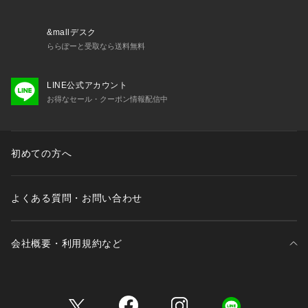
【レスポートサック 公式ショップ　lesportsac ミニバッグ ポ
シェット ハンドバッグ ショルダー 肩掛け 斜めがけ 手持ち 軽
&mallデスク
量 小物 おしゃれ パーティー ディナー】
ららぽーと受取なら送料無料
LINE公式アカウント
お得なセール・クーポン情報配信中
初めての方へ
よくある質問・お問い合わせ
会社概要・利用規約など
三井不動産が展開する商業施設一覧