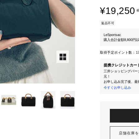
¥19,250
返品不可
LeSportsac
購入合計金額8,800
取得予定ポイント数：
1
提携クレジットカー
三井ショッピングパーク
元！
お申し込み完了後、最
今すぐお申し込み
店舗在庫