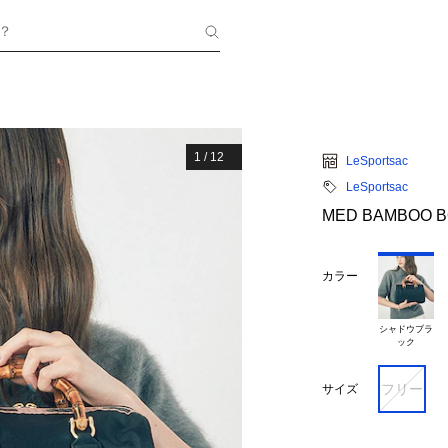
？
1
/
12
LeSportsac
LeSportsac
MED BAMBOO
カラー
シャドウブラ

フリー
サイズ