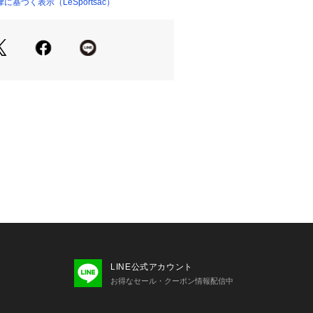
基づく表示（LeSportsac）
ハンドルがアクセントのミディアムサ
ッグです。底板付きなので重さのある
、美しいフォルムをキープ。長財布や
ボトルがゆったり入り、間口も広く荷物
です。ちょっとしたお出かけはもちろ
ブバッグとしてもおすすめ。別売りの
ップをつけて、肩がけや斜め掛けスタ
。
番1448/ 3 TAPE 50MM STRA
ストラップを付ける金具の位置をハン
てます。
ァスナー
ケット×1、オープンポケット×2
トサック公式ストアです。商品は全て
LINE公式アカウント
お得なセール・クーポン情報配信中
お探しの場合は