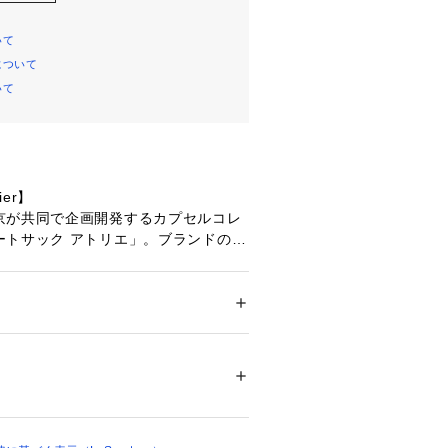
いて
について
いて
lier】
京が共同で企画開発するカプセルコレ
ートサック アトリエ」。ブランドのア
である軽量性と機能性を軸に、最新素
インで、よりファッション性を高めた
。
メンズ
 ＞ 
ボストンバッグ
黒）に、ブラウン（茶）のロゴテープ
01112 
（モール）
らっと見える裏地のゼブラ柄もポイン
ップ）