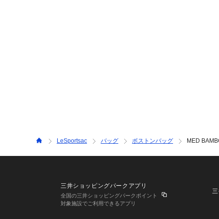
LeSportsac
バッグ
ボストンバッグ
MED BAM
三井ショッピングパークアプリ
三
全国の三井ショッピングパークポイント
対象施設でご利用できるアプリ