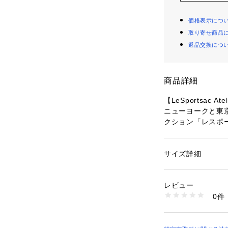
価格表示につ
取り寄せ商品
返品交換につ
商品詳細
【LeSportsac Ate
ニューヨークと東
クション「レスポ
イデンティティー
材やモダンなデザ
コレクションです
サイズ詳細
性別：
レディース
カテゴリー：
バッグ
素材：ナイロン
シャドウブラック
レビュー
無地のブラック（
商品番号：
10814000
0件
がアクセント。ち
1067HB87 （ショ
トです。