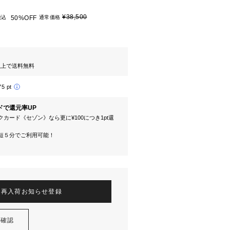
¥38,500
税込
50%OFF
通常価格
円以上で送料無料
75 pt
ドで還元率UP
カード《セゾン》なら更に¥100につき1pt還
短５分でご利用可能！
再入荷お知らせ登録
を確認