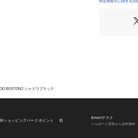
【スタイル説明】
特定商取引に関する法律に
リアルバンブーの
イズのボストンバ
荷物を入れた際も
500mlのペット
の出し入れも快適
ん、旅行などのサ
ショルダーストラ
イルも楽しめます
【別売りストラップ：型
P】
※今回の発売から
ドル内側に変更し
BOO BOSTON2 シャドウブラック
【仕様】
メイン開閉部：フ
内側：ファスナーポ
こちらはレスポー
&mallデスク
井ショッピングパークポイント
正規品です。
ららぽーと受取なら送料無料
※同じスタイルで