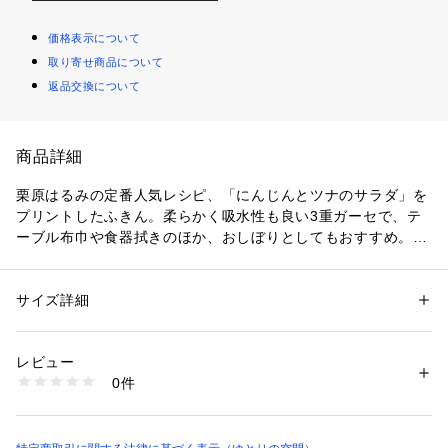
価格表示について
取り寄せ商品について
返品交換について
商品詳細
栗原はるみの定番人気レシピ、「にんじんとツナのサラダ」を
プリントしたふきん。柔らかく吸水性も良い3重ガーセで、テ
ーブル布巾や食器拭きのほか、おしぼりとしてもおすすめ。便
利なループ付きで、エプロンの紐に通したりS字フックに掛け
ても◎
サイズ詳細
性別：
レディース
メンズ
キッズ・ベビー
カテゴリー：
生活雑貨
 ＞ 
バス・トイレ・掃除洗濯・タオル
 ＞ 
タオル・バ
スタオル
素材：綿100%
レビュー
生産国：中国
0件
商品番号：
1081700000084 
（モール）
HT4A7153-70F0 （ショップ）