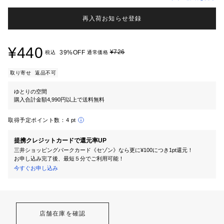
再入荷お知らせ登録
¥440
¥726
39%OFF
税込
通常価格
取り寄せ
返品不可
ゆとりの空間
購入合計金額4,990円以上で送料無料
取得予定ポイント数：
4 pt
提携クレジットカードで還元率UP
三井ショッピングパークカード《セゾン》なら更に¥100につき1pt還元！
お申し込み完了後、最短５分でご利用可能！
今すぐお申し込み
店舗在庫を確認