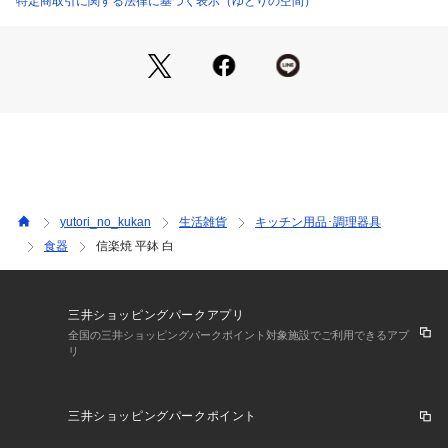
特定商取引に関する法律に基づく表示（ゆとりの空間）
※ご使用前に目止めをしてください。

※画像中の小物、コーディネイトアイテムは商品に含まれませ
ん。

※商品画像は、光の当たり具合やパソコンなどの閲覧環境によ
り、実際の色味と異なって見える場合がございます。
yutori_no_kukan
生活雑貨
キッチン用品･調理器具
食器
信楽焼 平鉢 白
三井ショッピングパークアプリ
全国の三井ショッピングパークポイント対象施設でご利用できるアプ
リ
三井ショッピングパークポイント