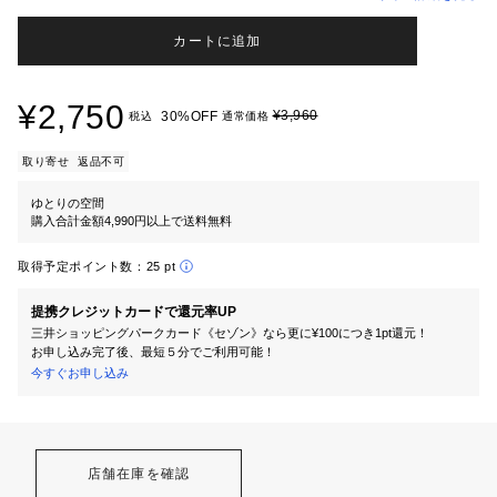
カートに追加
¥2,750
¥3,960
30%OFF
税込
通常価格
取り寄せ
返品不可
ゆとりの空間
購入合計金額4,990円以上で送料無料
取得予定ポイント数：
25 pt
提携クレジットカードで還元率UP
三井ショッピングパークカード《セゾン》なら更に¥100につき1pt還元！
お申し込み完了後、最短５分でご利用可能！
今すぐお申し込み
店舗在庫を確認