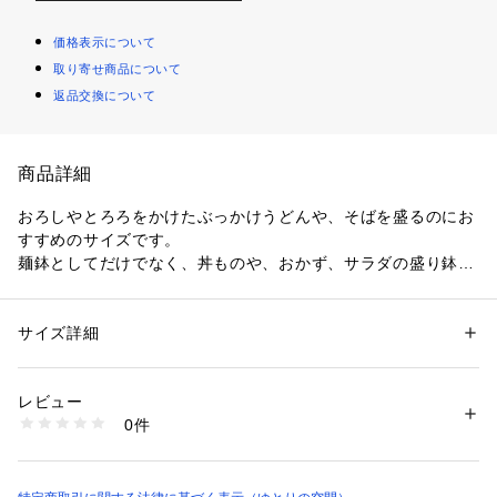
価格表示について
取り寄せ商品について
返品交換について
商品詳細
おろしやとろろをかけたぶっかけうどんや、そばを盛るのにお
すすめのサイズです。

麺鉢としてだけでなく、丼ものや、おかず、サラダの盛り鉢に
もぴったり◎

1つひとつ手づくりで作られた器は、器によってかたちや釉薬
の表情に違いがあるのも魅力です。

サイズ詳細
性別：
レディース
メンズ
カテゴリー：
生活雑貨
 ＞ 
キッチン用品･調理器具
 ＞ 
食器
素材：陶器（信楽焼）
※釉薬は手掛けのため、ムラが出る場合がございますが、商品
生産国：日本
レビュー
の味わいとしてお楽しみください。

洗濯：食洗機〇
0件
※商品の特性上、表面に細かい穴や黒点がある場合がございま
※詳しい洗濯方法については、商品の品質表示タグをご覧ください
商品番号：
1081700000279 
（モール）
すが、不良ではございません。予めご了承ください。

K25A001081010 （ショップ）
※ろくろによる手作りの器のため、形やサイズに個体差があり
ますが、予めご了承ください。記載サイズは目安となります。
