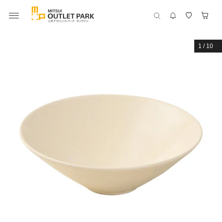
1
/
10