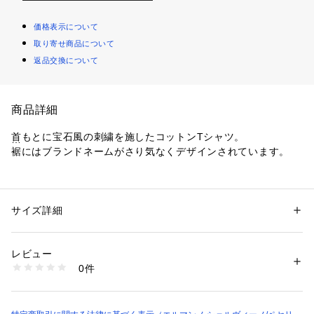
価格表示について
取り寄せ商品について
返品交換について
商品詳細
首もとに宝石風の刺繍を施したコットンTシャツ。
裾にはブランドネームがさり気なくデザインされています。
【ブランド説明】
Ermanno Firenze（エルマンノ フィレンツェ）
サイズ詳細
性別：
レディース
カテゴリー：
ファッション
 ＞ 
トップス
 ＞ 
Tシャツ・カットソー
素材：綿100％
2005年秋冬に立ち上げたエルマンノ シェルヴィーノの新レー
レビュー
ベル。
【ATTENTION】
0件
●この素材は摩擦（特に湿った状態での摩擦）や、汗や雨などでぬれた時
は他の衣料や
若いジェネレーションに向けたモダンなアーバンシックを提案
下着に色が移る事がありますので、ご注意下さい。洗濯の際、他の物と一
し、
緒に洗わないで下さい。
ハイクオリティなコレクションを展開しています。