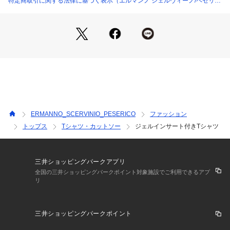
特定商取引に関する法律に基づく表示（エルマンノ シェルヴィーノ/ペセリ
●ぬれた状態で他の洗濯物と一緒に重ね合せないで下さい。漂白剤及び漂
コ）
白剤入りの洗剤のご使用はさけて下さい。
「エルマンノ シェルヴィーノ」のルーツを大切にしつつ、ブ
ランドの持つ強いアイデンティティを表現し、
-スパンコールの取り扱い-
フェミニン・エレガンス・エルマンノのアイコニックスタイル
この製品に使用しているスパンコールは、デリケートなものです。
を踏襲しています。
この為、直接アイロンをかけたり、スチームをかけたりすると
【Material】
変形や光沢消失の恐れがありますので
スパンコール部分には絶対にアイロンをかけない様にご注意ください。
裏地 ：□あり ■なし
厚み ：■薄手 □普通 □厚手
クリーニングの際は、この旨を必ずお伝えください。
透け感：□あり □ややあり ■なし
ERMANNO_SCERVINIO_PESERICO
ファッション
●この商品は素材の持つ特性を充分に生かしたデリケートな商品です。
伸縮性：□あり □ややあり ■なし
その為、素材表面に強い摩擦を受けますと糸引きが出てくる危険性があり
トップス
Tシャツ・カットソー
ジェルインサート付きTシャツ
光沢感：□あり ■ややあり □なし
ますので、
着用、着脱の際引っかけ等にご注意ください。
三井ショッピングパークアプリ
生産国：チュニジア
全国の三井ショッピングパークポイント対象施設でご利用できるアプ
商品番号：
1082500000009 
（モール）
リ
ST0818200 （ショップ）
三井ショッピングパークポイント