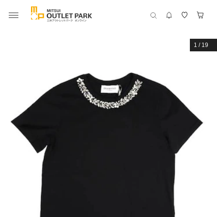
1
/
19