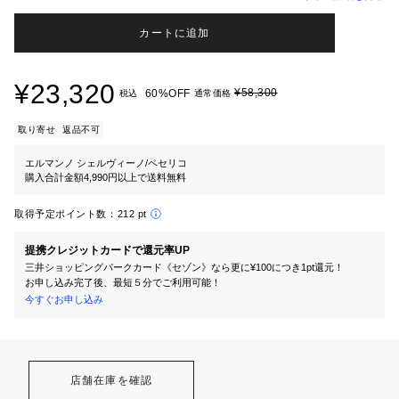
カートに追加
¥23,320
¥58,300
60%OFF
税込
通常価格
取り寄せ
返品不可
エルマンノ シェルヴィーノ/ペセリコ
購入合計金額4,990円以上で送料無料
取得予定ポイント数：
212 pt
提携クレジットカードで還元率UP
三井ショッピングパークカード《セゾン》なら更に¥100につき1pt還元！
お申し込み完了後、最短５分でご利用可能！
今すぐお申し込み
店舗在庫を確認